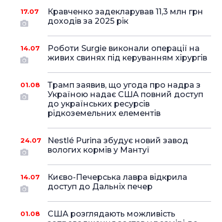
Кравченко задекларував 11,3 млн грн
17.07
доходів за 2025 рік
Роботи Surgie виконали операції на
14.07
живих свинях під керуванням хірургів
Трамп заявив, що угода про надра з
01.08
Україною надає США повний доступ
до українських ресурсів
рідкоземельних елементів
Nestlé Purina збудує новий завод
24.07
вологих кормів у Мантуї
Києво-Печерська лавра відкрила
14.07
доступ до Дальніх печер
США розглядають можливість
01.08