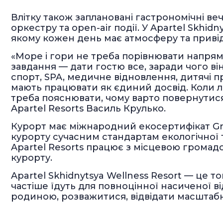
Влітку також заплановані гастрономічні ве
оркестру та open-air події. У Apartel Skhid
якому кожен день має атмосферу та приві
«Море і гори не треба порівнювати напряму
завдання — дати гостю все, заради чого він 
спорт, SPA, медичне відновлення, дитячі п
мають працювати як єдиний досвід. Коли л
треба пояснювати, чому варто повернутися
Apartel Resorts Василь Крулько.
Курорт має міжнародний екосертифікат Gre
курорту сучасним стандартам екологічної т
Apartel Resorts працює з місцевою громад
курорту.
Apartel Skhidnytsya Wellness Resort — це т
частіше їдуть для повноцінної насиченої в
родиною, розважитися, відвідати масштабн