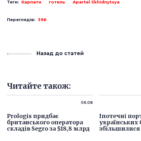
Теги:
Карпати
готель
Apartel Skhidnytsya
Переглядів:
396
Назад до статей
Читайте також:
06.08
Prologis придбає
Іпотечні пор
британського оператора
українських б
складів Segro за $18,8 млрд
збільшилися 