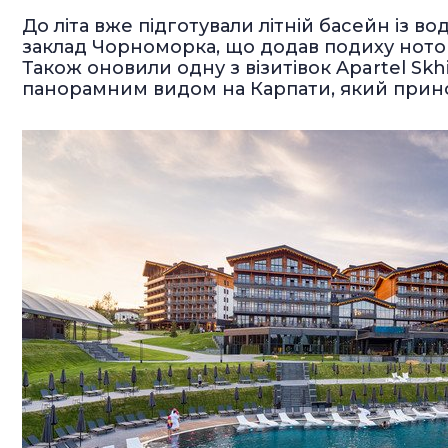
До літа вже підготували літній басейн із 
заклад Чорноморка, що додав подиху ноток
Також оновили одну з візитівок Apartel Skhid
панорамним видом на Карпати, який прино