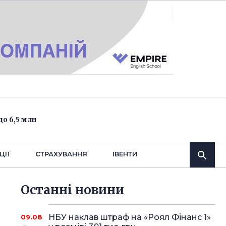
о 6,5 млн
ЦІЇ
СТРАХУВАННЯ
IВЕНТИ
Останнi новини
НБУ наклав штраф на «Роял Фінанс 1»
09.08