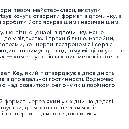
чори, творчі майстер-класи, виступи
nytsya хочуть створити формат відпочинку, в
д зробити його яскравішим і насиченішим.
. Це різні сценарії відпочинку. Наше
їде у відпустку, і трохи більше. Басейни,
рограми, концерти, гастрономія і сервіс
юдина отримує це в одному місці, їй уже не
», — коментує співвласник мережі готелів
en Key, який підтверджує відповідність
а відповідальної гостинності. Водночас
ою над розвитком регіону як цілорічного
ой формат, через який у Східницю дедалі
ідпустки, де можна провести час із
і концерти та дійсно відновитися.