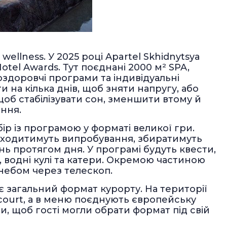
ellness. У 2025 році Apartel Skhidnytsya
otel Awards. Тут поєднані 2000 м² SPA,
оздоровчі програми та індивідуальні
и на кілька днів, щоб зняти напругу, або
об стабілізувати сон, зменшити втому й
ення.
ір із програмою у форматі великої гри.
оходитимуть випробування, збиратимуть
нь протягом дня. У програмі будуть квести,
, водні кулі та катери. Окремою частиною
небом через телескоп.
є загальний формат курорту. На території
 court, а в меню поєднують європейську
и, щоб гості могли обрати формат під свій