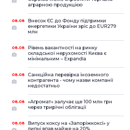
аграрною продукцією
Внесок ЄС до Фонду підтримки
08.08
енергетики України зріс до EUR279
млн
Рівень вакантності на ринку
08.08
складської нерухомості Києва є
мінімальним – Expandia
Санкційна перевірка іноземного
08.08
контрагента - чому назви компанії
недостатньо
«Агромат» залучає ще 100 млн грн
08.08
через трирічні облігації
Випуск коксу на «Запоріжкоксі» у
08.08
липні впав майже на 20%