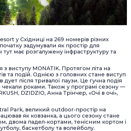
esort у Східниці на 269 номерів різних
 початку задумували як простір для
н тут має розгалужену інфраструктуру та
я з виступу MONATIK. Протягом літа на
ів та подій. Однією з головних стане виступ
 в дует після тривалої паузи. Це гучна подія
е чекали роками. Також у програмі сезону —
RKUSH, DZIDZIO, Анна Трінчер, «Очі в очі»,
tral Park, великий outdoor-простір на
працював як ковзанка, а цього сезону стане
м, двома падел-кортами, тенісним кортом і
тболу, баскетболу та волейболу.