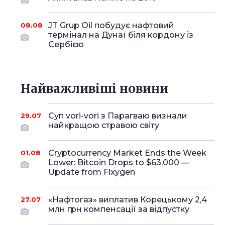
JT Grup Oil побудує нафтовий
08.08
термінал на Дунаї біля кордону із
Сербією
Найважливіші новини
Суп vori-vori з Парагваю визнали
29.07
найкращою стравою світу
Cryptocurrency Market Ends the Week
01.08
Lower: Bitcoin Drops to $63,000 —
Update from Fixygen
«Нафтогаз» виплатив Корецькому 2,4
27.07
млн грн компенсації за відпустку