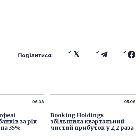
Поділитися:
06.08
05.08
тфелі
Booking Holdings
анків за рік
збільшила квартальний
на 35%
чистий прибуток у 2,2 раза