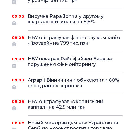
у розмірі 391 тис. грн
Виручка Papa John’s у другому
09.08
кварталі знизилася на 8,8%
НБУ оштрафував фінансову компанію
09.08
«Гроувей» на 799 тис. грн
НБУ покарав Райффайзен Банк за
09.08
порушення фінмоніторингу
Аграрії Вінниччини обмолотили 60%
09.08
площ ранніх зернових
НБУ оштрафував «Український
09.08
капітал» на 42,5 млн грн
Новий меморандум між Україною та
08.08
Сербією може спростити торгівлю