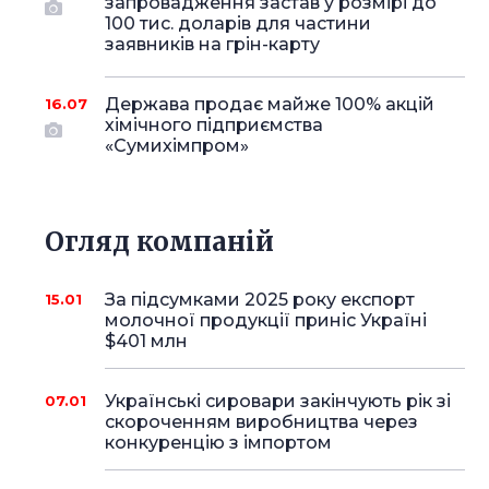
запровадження застав у розмірі до
100 тис. доларів для частини
заявників на грін-карту
Держава продає майже 100% акцій
16.07
хімічного підприємства
«Сумихімпром»
Огляд компаній
За підсумками 2025 року експорт
15.01
молочної продукції приніс Україні
$401 млн
Українські сировари закінчують рік зі
07.01
скороченням виробництва через
конкуренцію з імпортом