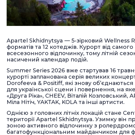
Apartel Skhidnytsya — 5-зірковий Wellness R
форматів та 12 котеджів. Курорт від самого
всесезонного відпочинку, тому літній сезо
насичений календар подій.
Summer Series 2026 вже стартував 16 травн
курорті запланована серія великих концерт
Dorofeeva & Positiff, які знову об’єднаються
для української сцени і повернення, на як
«Друга Ріка», CHEEV, Віталій Козловський, A
Міла Нітіч, YAKTAK, KOLA та інші артисти.
Однією з головних літніх локацій стане Cen
території Apartel Skhidnytsya. Узимку він 
зоною активного відпочинку з ролердромо
багатофункціональним майданчиком для фу