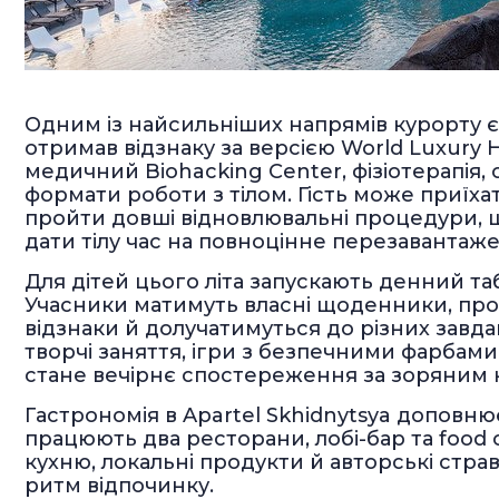
Одним із найсильніших напрямів курорту є w
отримав відзнаку за версією World Luxury H
медичний Biohacking Center, фізіотерапія, 
формати роботи з тілом. Гість може приїхат
пройти довші відновлювальні процедури, щ
дати тілу час на повноцінне перезавантаж
Для дітей цього літа запускають денний таб
Учасники матимуть власні щоденники, пр
відзнаки й долучатимуться до різних завда
творчі заняття, ігри з безпечними фарбами
стане вечірнє спостереження за зоряним 
Гастрономія в Apartel Skhidnytsya доповню
працюють два ресторани, лобі-бар та food
кухню, локальні продукти й авторські страв
ритм відпочинку.