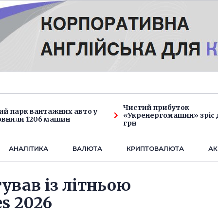
Чистий прибуток
ий парк вантажних авто у
«Укренергомашин» зріс д
овнили 1206 машин
грн
АНАЛIТИКА
ВАЛЮТА
КРИПТОВАЛЮТА
АК
тував із літньою
s 2026