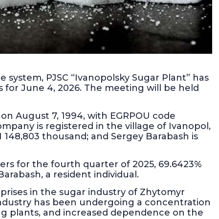
re system, PJSC “Ivanopolsky Sugar Plant” has
 for June 4, 2026. The meeting will be held
d on August 7, 1994, with EGRPOU code
any is registered in the village of Ivanopol,
AH 148,803 thousand; and Sergey Barabash is
rs for the fourth quarter of 2025, 69.6423%
rabash, a resident individual.
prises in the sugar industry of Zhytomyr
 industry has been undergoing a concentration
ing plants, and increased dependence on the