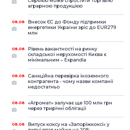
Сербією може спростити торгівлю
аграрною продукцією
Внесок ЄС до Фонду підтримки
08.08
енергетики України зріс до EUR279
млн
Рівень вакантності на ринку
08.08
складської нерухомості Києва є
мінімальним – Expandia
Санкційна перевірка іноземного
08.08
контрагента - чому назви компанії
недостатньо
«Агромат» залучає ще 100 млн грн
08.08
через трирічні облігації
Випуск коксу на «Запоріжкоксі» у
08.08
липні впав майже на 20%