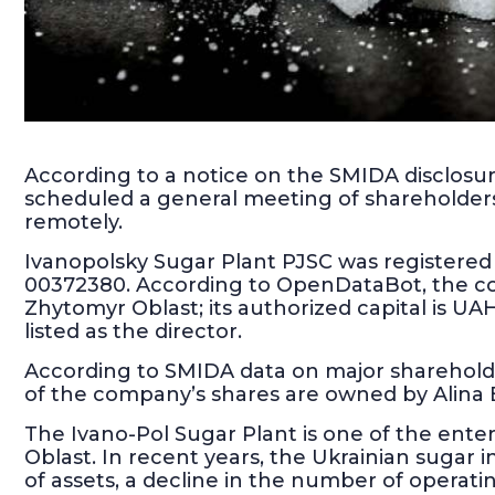
According to a notice on the SMIDA disclosu
scheduled a general meeting of shareholders
remotely.
Ivanopolsky Sugar Plant PJSC was registere
00372380. According to OpenDataBot, the comp
Zhytomyr Oblast; its authorized capital is U
listed as the director.
According to SMIDA data on major shareholde
of the company’s shares are owned by Alina Ba
The Ivano-Pol Sugar Plant is one of the enter
Oblast. In recent years, the Ukrainian sugar
of assets, a decline in the number of operat