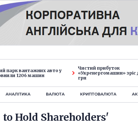
Чистий прибуток
ий парк вантажних авто у
«Укренергомашин» зріс д
овнили 1206 машин
грн
АНАЛIТИКА
ВАЛЮТА
КРИПТОВАЛЮТА
АК
 to Hold Shareholders'