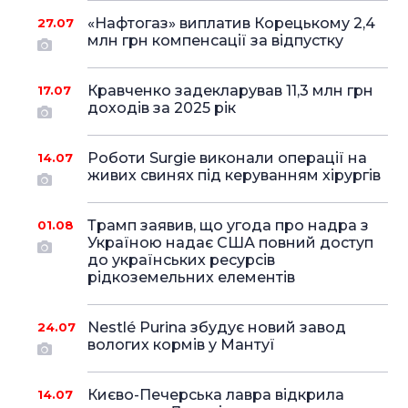
«Нафтогаз» виплатив Корецькому 2,4
27.07
млн грн компенсації за відпустку
Кравченко задекларував 11,3 млн грн
17.07
доходів за 2025 рік
Роботи Surgie виконали операції на
14.07
живих свинях під керуванням хірургів
Трамп заявив, що угода про надра з
01.08
Україною надає США повний доступ
до українських ресурсів
рідкоземельних елементів
Nestlé Purina збудує новий завод
24.07
вологих кормів у Мантуї
Києво-Печерська лавра відкрила
14.07