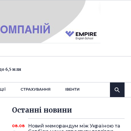
о 6,5 млн
ЦІЇ
СТРАХУВАННЯ
IВЕНТИ
Останнi новини
Новий меморандум між Україною та
08.08