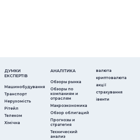
ДУМКИ
АНАЛIТИКА
валюта
ЕКСПЕРТIВ
криптовалюта
Обзоры рынка
акції
Машинобудування
Обзоры по
страхування
компаниям и
Транспорт
отраслям
iвенти
Нерухомість
Макроэкономика
Рітейл
Обзор облигаций
Телеком
Прогнозы и
Хімічна
стратегия
Технический
анализ