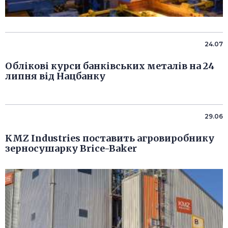
24.07
Облікові курси банківських металів на 24
липня від Нацбанку
29.06
KMZ Industries поставить агровиробнику
зерносушарку Brice-Baker