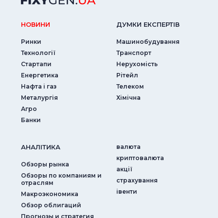
НОВИНИ
ДУМКИ ЕКСПЕРТIВ
Ринки
Машинобудування
Технології
Транспорт
Стартапи
Нерухомість
Енергетика
Рітейл
Нафта і газ
Телеком
Металургія
Хімічна
Агро
Банки
АНАЛIТИКА
валюта
криптовалюта
Обзоры рынка
акції
Обзоры по компаниям и
страхування
отраслям
iвенти
Макроэкономика
Обзор облигаций
Прогнозы и стратегия