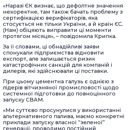
«Наразі ЄК визнає, що дефолтне значення
некоректне, там також бачать проблему з
сертифікацією верифікаторів, яка
стосується не тільки України, а й країн ЄС.
(Нам) обіцяють виправити ці моменти
протягом місяця», – повідомила Крипка.
За її словами, ці обнадійливі заяви
спонукали підприємства відновити
експорт, але залишається ризик
катастрофічних санкцій для компаній і
дилерів, які здійснювали ці поставки.
При цьому цементна галузь є однією з
лідерів вітчизняної промисловості щодо
системної підготовки до повноцінного
запуску СВАМ.
«Ми суттєво просунулися у використанні
альтернативного палива, маємо конкретні
приклади запуску власної “зеленої”
генерації, проводимо постійний