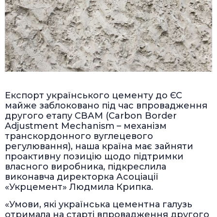
Експорт українського цементу до ЄС
майже заблоковано під час впровадження
другого етапу СВАМ (Carbon Border
Adjustment Mechanism – механізм
транскордонного вуглецевого
регулювання), наша країна має зайняти
проактивну позицію щодо підтримки
власного виробника, підкреслила
виконавча директорка Асоціації
«Укрцемент» Людмила Крипка.
«Умови, які українська цементна галузь
отримала на старті впровадження другого