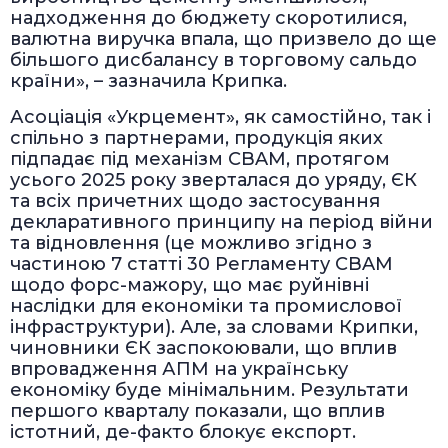
надходження до бюджету скоротилися,
валютна виручка впала, що призвело до ще
більшого дисбалансу в торговому сальдо
країни», – зазначила Крипка.
Асоціація «Укрцемент», як самостійно, так і
спільно з партнерами, продукція яких
підпадає під механізм CBAM, протягом
усього 2025 року зверталася до уряду, ЄК
та всіх причетних щодо застосування
декларативного принципу на період війни
та відновлення (це можливо згідно з
частиною 7 статті 30 Регламенту CBAM
щодо форс-мажору, що має руйнівні
наслідки для економіки та промислової
інфраструктури). Але, за словами Крипки,
чиновники ЄК заспокоювали, що вплив
впровадження АПМ на українську
економіку буде мінімальним. Результати
першого кварталу показали, що вплив
істотний, де-факто блокує експорт.