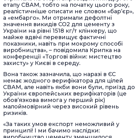
етапу СВАМ, тобто на початку цього року,
реалістичніше описати не словом «бар’єр»,
а «ембарго». Ми отримали дефолтні
значення викидів СО2 для цементу з
України на рівні 1518 кг/т клінкеру, що
майже вдвічі перевищує фактичні
показники, навіть при мокрому способі
виробництва», – повідомила Крипка на
конференції «Торгові війни: мистецтво
захисту» у Києві в середу.
Вона також зазначила, що наразі в ЄС
немає жодного верифікатора для цілей
СВАМ, але навіть якби вони були, приїзд до
України європейських верифікаторів (це
обов’язкова вимога у перший рік)
малоймовірний через високий рівень
ризиків.
«За таких умов експорт неможливий у
принципі! І ми бачимо наслідки:
виробництво цементу зменшилося,