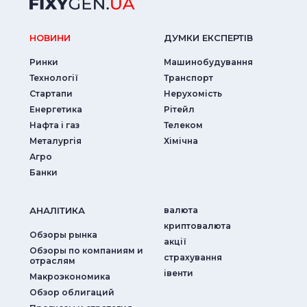
НОВИНИ
ДУМКИ ЕКСПЕРТIВ
Ринки
Машинобудування
Технології
Транспорт
Стартапи
Нерухомість
Енергетика
Рітейл
Нафта і газ
Телеком
Металургія
Хімічна
Агро
Банки
АНАЛIТИКА
валюта
криптовалюта
Обзоры рынка
акції
Обзоры по компаниям и
страхування
отраслям
iвенти
Макроэкономика
Обзор облигаций