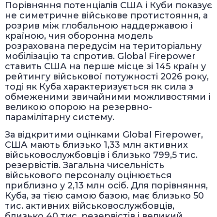
Порівняння потенціалів США і Куби показує
не симетричне військове протистояння, а
розрив між глобальною наддержавою і
країною, чия оборонна модель
розрахована передусім на територіальну
мобілізацію та спротив. Global Firepower
ставить США на перше місце зі 145 країн у
рейтингу військової потужності 2026 року,
тоді як Куба характеризується як сила з
обмеженими звичайними можливостями і
великою опорою на резервно-
парамілітарну систему.
За відкритими оцінками Global Firepower,
США мають близько 1,33 млн активних
військовослужбовців і близько 799,5 тис.
резервістів. Загальна чисельність
військового персоналу оцінюється
приблизно у 2,13 млн осіб. Для порівняння,
Куба, за тією самою базою, має близько 50
тис. активних військовослужбовців,
близько 40 тис. резервістів і великий