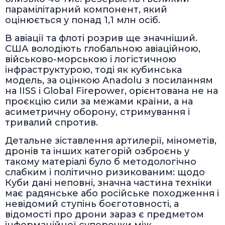
парамілітарний компонент, який
оцінюється у понад 1,1 млн осіб.
В авіації та флоті розрив ще значніший.
США володіють глобальною авіаційною,
військово-морською і логістичною
інфраструктурою, тоді як кубинська
модель, за оцінкою Anadolu з посиланням
на IISS і Global Firepower, орієнтована не на
проєкцію сили за межами країни, а на
асиметричну оборону, стримування і
тривалий спротив.
Детальне зіставлення артилерії, мінометів,
дронів та інших категорій озброєнь у
такому матеріалі було б методологічно
слабким і політично ризикованим: щодо
Куби дані неповні, значна частина техніки
має радянське або російське походження і
невідомий ступінь боєготовності, а
відомості про дрони зараз є предметом
інформаційної суперечки між