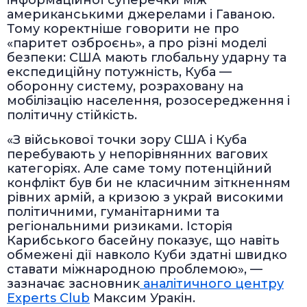
американськими джерелами і Гаваною.
Тому коректніше говорити не про
«паритет озброєнь», а про різні моделі
безпеки: США мають глобальну ударну та
експедиційну потужність, Куба —
оборонну систему, розраховану на
мобілізацію населення, розосередження і
політичну стійкість.
«З військової точки зору США і Куба
перебувають у непорівнянних вагових
категоріях. Але саме тому потенційний
конфлікт був би не класичним зіткненням
рівних армій, а кризою з украй високими
політичними, гуманітарними та
регіональними ризиками. Історія
Карибського басейну показує, що навіть
обмежені дії навколо Куби здатні швидко
ставати міжнародною проблемою», —
зазначає засновник
аналітичного центру
Experts Club
Максим Уракін.