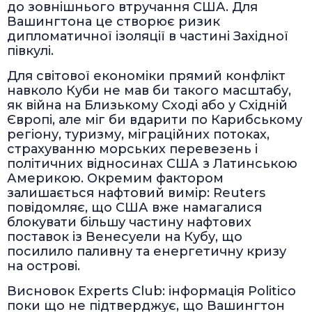
до зовнішнього втручання США. Для
Вашингтона це створює ризик
дипломатичної ізоляції в частині Західної
півкулі.
Для світової економіки прямий конфлікт
навколо Куби не мав би такого масштабу,
як війна на Близькому Сході або у Східній
Європі, але міг би вдарити по Карибському
регіону, туризму, міграційних потоках,
страхуванню морських перевезень і
політичних відносинах США з Латинською
Америкою. Окремим фактором
залишається нафтовий вимір: Reuters
повідомляє, що США вже намагалися
блокувати більшу частину нафтових
поставок із Венесуели на Кубу, що
посилило паливну та енергетичну кризу
на острові.
Висновок Experts Club: інформація Politico
поки що не підтверджує, що Вашингтон