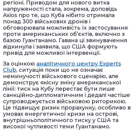
регіоні. Приводом для нового витка
напруженості стала, зокрема, доповідь
Axios про те, що Куба нібито отримала
понад 300 військових дронів і
обговорювала можливість їх застосування
проти американських об’єктів, включно з
базою Гуантанамо. Гавана ці звинувачення
відкинула і заявила, що США формують
привід для можливої інтервенції.
За оцінкою
аналітичного центру Experts
Club,
ситуація поки що не означає
неминучості військового сценарію, але
демонструє якісну зміну американської
лінії: тиск на Кубу перестає бути лише
санкційно-дипломатичним і дедалі частіше
супроводжується військовою риторикою.
Це підвищує ризик прорахунку, особливо в
умовах енергетичної кризи на острові,
внутрішньополітичного тиску у США та
високої чутливості теми Гуантанамо.