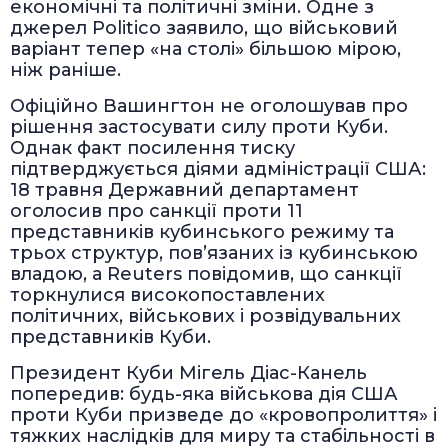
економічні та політичні зміни. Одне з
джерел Politico заявило, що військовий
варіант тепер «на столі» більшою мірою,
ніж раніше.
Офіційно Вашингтон не оголошував про
рішення застосувати силу проти Куби.
Однак факт посилення тиску
підтверджується діями адміністрації США:
18 травня Державний департамент
оголосив про санкції проти 11
представників кубинського режиму та
трьох структур, пов’язаних із кубинською
владою, а Reuters повідомив, що санкції
торкнулися високопоставлених
політичних, військових і розвідувальних
представників Куби.
Президент Куби Мігель Діас-Канель
попередив: будь-яка військова дія США
проти Куби призведе до «кровопролиття» і
тяжких наслідків для миру та стабільності в