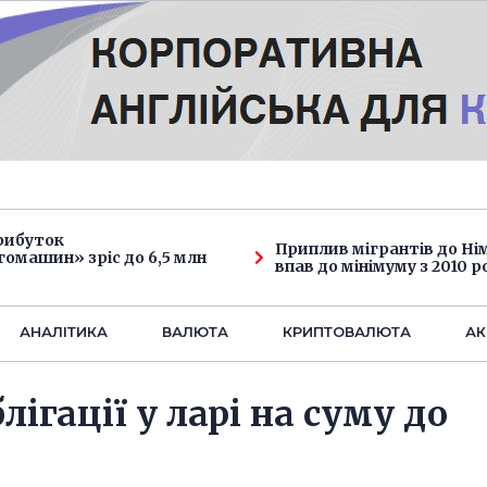
рибуток
Приплив мігрантів до Н
омашин» зріс до 6,5 млн
впав до мінімуму з 2010 р
АНАЛIТИКА
ВАЛЮТА
КРИПТОВАЛЮТА
АК
ігації у ларі на суму до