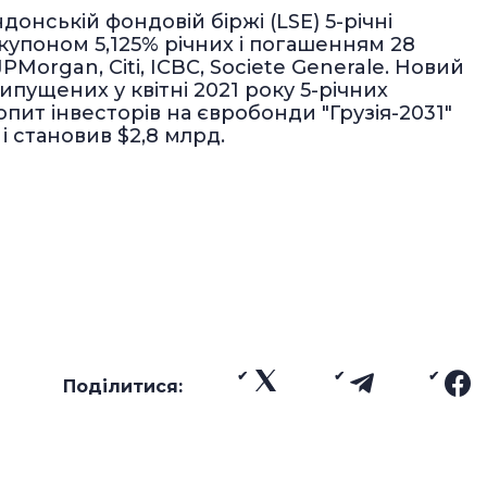
донській фондовій біржі (LSE) 5-річні
 купоном 5,125% річних і погашенням 28
PMorgan, Citi, ICBC, Societe Generale. Новий
пущених у квітні 2021 року 5-річних
опит інвесторів на євробонди "Грузія-2031"
 становив $2,8 млрд.
Поділитися: