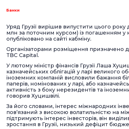
Банки
Уряд Грузії вирішив випустити цього року д
млн за поточним курсом) із погашенням у кв
опубліковано на сайті кабміну.
Організаторами розміщення призначено два
TBC Capital.
У лютому міністр фінансів Грузії Лаша Хуци
казначейських облігацій у ларі великого об
іноземних компаній висловили бажання біл
паперів, номінованих у ларі, або казначейс
активність з боку нерезидентів та іноземн
говорив Хуцишвілі.
За його словами, інтерес міжнародних інве
пов’язаний з високою волатильністю на між
підтримують інтерес інвесторів, він виділи
зростання в Грузії, низький дефіцит бюдж