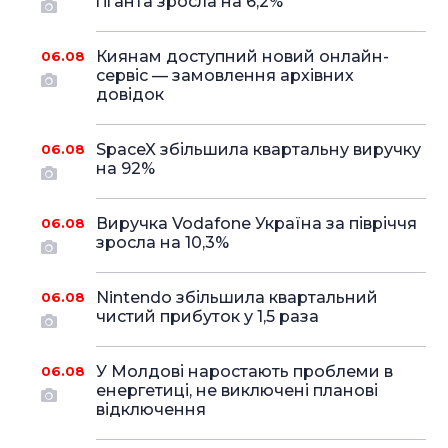
гіганта зросла на 6,2%
Киянам доступний новий онлайн-
06.08
сервіс — замовлення архівних
довідок
SpaceX збільшила квартальну виручку
06.08
на 92%
Виручка Vodafone Україна за півріччя
06.08
зросла на 10,3%
Nintendo збільшила квартальний
06.08
чистий прибуток у 1,5 раза
У Молдові наростають проблеми в
06.08
енергетиці, не виключені планові
відключення