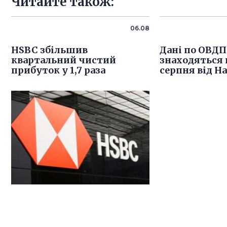
Читайте також:
06.08
HSBC збільшив
Дані по ОВДП
квартальний чистий
знаходяться в
прибуток у 1,7 раза
серпня від Н