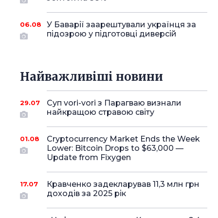
У Баварії заарештували українця за
06.08
підозрою у підготовці диверсій
Найважливіші новини
Суп vori-vori з Парагваю визнали
29.07
найкращою стравою світу
Cryptocurrency Market Ends the Week
01.08
Lower: Bitcoin Drops to $63,000 —
Update from Fixygen
Кравченко задекларував 11,3 млн грн
17.07
доходів за 2025 рік