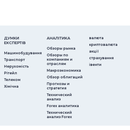
ДУМКИ
АНАЛIТИКА
валюта
ЕКСПЕРТIВ
криптовалюта
Обзоры рынка
акції
Машинобудування
Обзоры по
страхування
компаниям и
Транспорт
отраслям
iвенти
Нерухомість
Макроэкономика
Рітейл
Обзор облигаций
Телеком
Прогнозы и
Хімічна
стратегия
Технический
анализ
Forex аналитика
Технический
анализ Forex