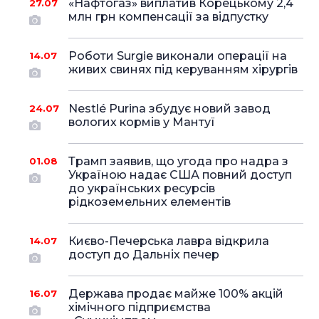
«Нафтогаз» виплатив Корецькому 2,4
27.07
млн грн компенсації за відпустку
Роботи Surgie виконали операції на
14.07
живих свинях під керуванням хірургів
Nestlé Purina збудує новий завод
24.07
вологих кормів у Мантуї
Трамп заявив, що угода про надра з
01.08
Україною надає США повний доступ
до українських ресурсів
рідкоземельних елементів
Києво-Печерська лавра відкрила
14.07
доступ до Дальніх печер
Держава продає майже 100% акцій
16.07
хімічного підприємства