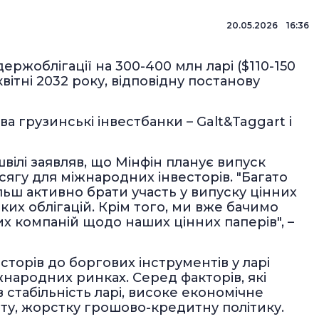
20.05.2026 16:36
ержоблігації на 300-400 млн ларі ($110-150
ітні 2032 року, відповідну постанову
 грузинські інвестбанки – Galt&Taggart і
швілі заявляв, що Мінфін планує випуск
сягу для міжнародних інвесторів. "Багато
ьш активно брати участь у випуску цінних
ьких облігацій. Крім того, ми вже бачимо
их компаній щодо наших цінних паперів", –
сторів до боргових інструментів у ларі
народних ринках. Серед факторів, які
в стабільність ларі, високе економічне
ету, жорстку грошово-кредитну політику.