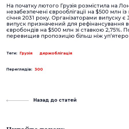
На початку лютого Грузія розмістила на Лон
незабезпечені єврооблігації на $500 млн із
січня 2031 року. Організаторами випуску є J
випуск призначений для рефінансування ви
євробондів на $500 млн зі ставкою 2,75%. П
перевищив пропозицію більш ніж уп’ятеро і
Теги:
Грузія
держоблігація
Переглядів:
300
Назад до статей