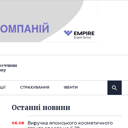
імеччини
оку
ЦІЇ
СТРАХУВАННЯ
IВЕНТИ
Останнi новини
Виручка японського косметичного
06.08