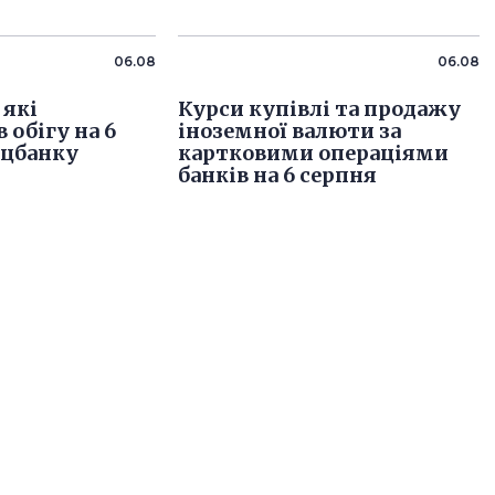
06.08
06.08
 які
Курси купівлі та продажу
 обігу на 6
іноземної валюти за
ацбанку
картковими операціями
банків на 6 серпня