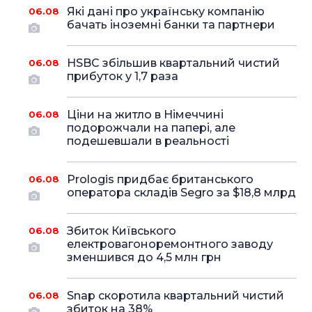
Які дані про українську компанію
06.08
бачать іноземні банки та партнери
HSBC збільшив квартальний чистий
06.08
прибуток у 1,7 раза
Ціни на житло в Німеччині
06.08
подорожчали на папері, але
подешевшали в реальності
Prologis придбає британського
06.08
оператора складів Segro за $18,8 млрд
Збиток Київського
06.08
електровагоноремонтного заводу
зменшився до 4,5 млн грн
Snap скоротила квартальний чистий
06.08
збиток на 38%