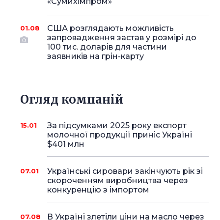
«Сумихімпром»
США розглядають можливість
01.08
запровадження застав у розмірі до
100 тис. доларів для частини
заявників на грін-карту
Огляд компаній
За підсумками 2025 року експорт
15.01
молочної продукції приніс Україні
$401 млн
Українські сировари закінчують рік зі
07.01
скороченням виробництва через
конкуренцію з імпортом
В Україні злетіли ціни на масло через
07.08