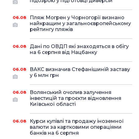
підозрою у підготовці диверсій
Пляж Могрен у Чорногорії визнано
06.08
найкращим у загальноєвропейському
рейтингу пляжів
Дані по ОВДП які знаходяться в обігу
06.08
на 6 серпня від Нацбанку
ВАКС визначив Стефанішиній заставу
06.08
у 6 млн грн
Волянський очолив залучення
06.08
інвестицій та проєкти відновлення
Київської області
Курси купівлі та продажу іноземної
06.08
валюти за картковими операціями
банків на 6 серпня