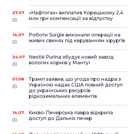
«Нафтогаз» виплатив Корецькому 2,4
27.07
млн грн компенсації за відпустку
Роботи Surgie виконали операції на
14.07
живих свинях під керуванням хірургів
Nestlé Purina збудує новий завод
24.07
вологих кормів у Мантуї
Трамп заявив, що угода про надра з
01.08
Україною надає США повний доступ
до українських ресурсів
рідкоземельних елементів
Києво-Печерська лавра відкрила
14.07
доступ до Дальніх печер