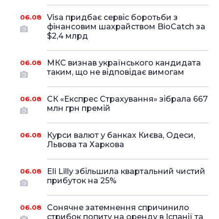
Visa придбає сервіс боротьби з
06.08
фінансовим шахрайством BioCatch за
$2,4 млрд
МКС визнав українського кандидата
06.08
таким, що не відповідає вимогам
СК «Експрес Страхування» зібрала 667
06.08
млн грн премій
Курси валют у банках Києва, Одеси,
06.08
Львова та Харкова
Eli Lilly збільшила квартальний чистий
06.08
прибуток на 25%
Сонячне затемнення спричинило
06.08
стрибок попиту на оренду в Іспанії та