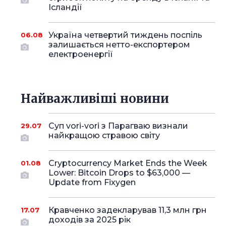
Ісландії
Україна четвертий тиждень поспіль
06.08
залишається нетто-експортером
електроенергії
Найважливіші новини
Суп vori-vori з Парагваю визнали
29.07
найкращою стравою світу
Cryptocurrency Market Ends the Week
01.08
Lower: Bitcoin Drops to $63,000 —
Update from Fixygen
Кравченко задекларував 11,3 млн грн
17.07
доходів за 2025 рік