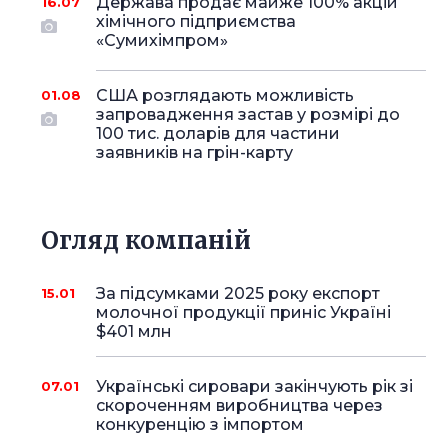
Держава продає майже 100% акцій
16.07
хімічного підприємства
«Сумихімпром»
США розглядають можливість
01.08
запровадження застав у розмірі до
100 тис. доларів для частини
заявників на грін-карту
Огляд компаній
За підсумками 2025 року експорт
15.01
молочної продукції приніс Україні
$401 млн
Українські сировари закінчують рік зі
07.01
скороченням виробництва через
конкуренцію з імпортом