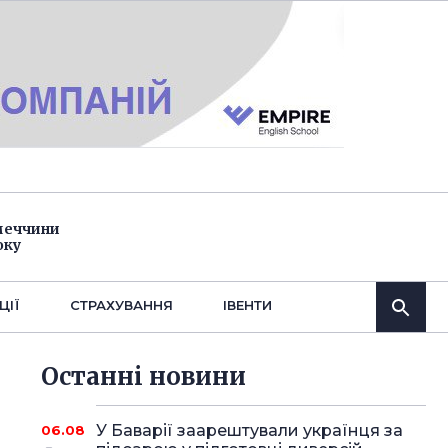
імеччини
оку
ЦІЇ
СТРАХУВАННЯ
IВЕНТИ
Останнi новини
У Баварії заарештували українця за
06.08