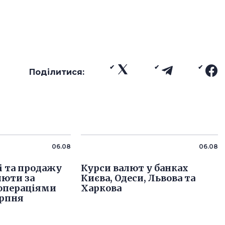
Поділитися:
06.08
06.08
і та продажу
Курси валют у банках
люти за
Києва, Одеси, Львова та
операціями
Харкова
ерпня