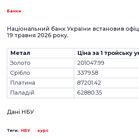
Банки
Національний банк України встановив офіцій
19 травня 2026 року.
Метал
Ціна за 1 тройську у
Золото
201047.99
Срібло
3379.58
Платина
87201.42
Паладій
62880.35
Дані НБУ
Теги:
НБУ
курс