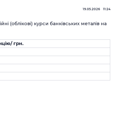
19.05.2026 11:24
ні (облікові) курси банківських металів на
нцію/ грн.