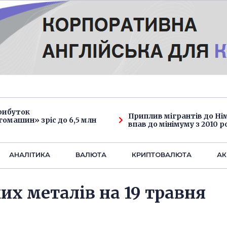
рибуток
Приплив мігрантів до Н
омашин» зріс до 6,5 млн
впав до мінімуму з 2010 р
АНАЛIТИКА
ВАЛЮТА
КРИПТОВАЛЮТА
АК
их металів на 19 травня