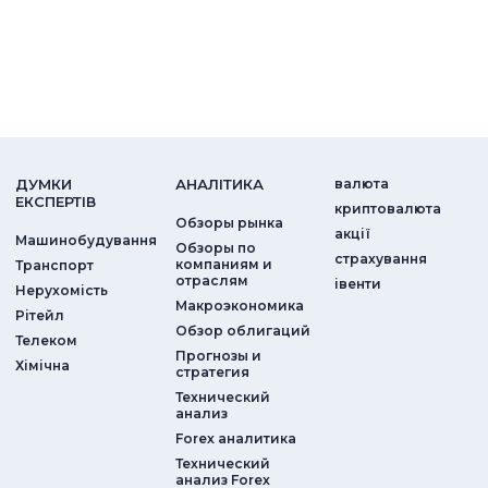
ДУМКИ
АНАЛIТИКА
валюта
ЕКСПЕРТIВ
криптовалюта
Обзоры рынка
акції
Машинобудування
Обзоры по
страхування
компаниям и
Транспорт
отраслям
iвенти
Нерухомість
Макроэкономика
Рітейл
Обзор облигаций
Телеком
Прогнозы и
Хімічна
стратегия
Технический
анализ
Forex аналитика
Технический
анализ Forex