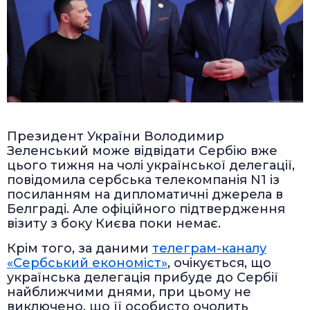
Президент України Володимир
Зеленський може відвідати Сербію вже
цього тижня на чолі української делегації,
повідомила сербська телекомпанія N1 із
посиланням на дипломатичні джерела в
Белграді. Але офіційного підтвердження
візиту з боку Києва поки немає.
Крім того, за даними
телеграм-каналу
«Сербський економіст»
, очікується, що
українська делегація прибуде до Сербії
найближчими днями, при цьому не
виключено, що її особисто очолить