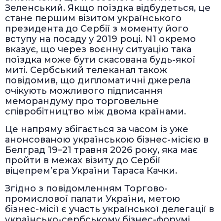
Зеленський. Якщо поїздка відбудеться, це
стане першим візитом українського
президента до Сербії з моменту його
вступу на посаду у 2019 році. N1 окремо
вказує, що через воєнну ситуацію така
поїздка може бути скасована будь-якої
миті. Сербський телеканал також
повідомив, що дипломатичні джерела
очікують можливого підписання
меморандуму про торговельне
співробітництво між двома країнами.
Це напряму збігається за часом із уже
анонсованою українською бізнес-місією в
Белград 19–21 травня 2026 року, яка має
пройти в межах візиту до Сербії
віцепрем’єра України Тараса Качки.
Згідно з повідомленням Торгово-
промислової палати України, метою
бізнес-місії є участь української делегації в
українсько-сербському бізнес-форумі,