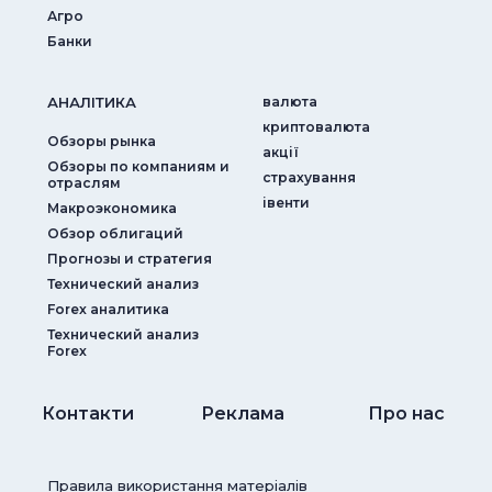
Агро
Банки
АНАЛIТИКА
валюта
криптовалюта
Обзоры рынка
акції
Обзоры по компаниям и
страхування
отраслям
iвенти
Макроэкономика
Обзор облигаций
Прогнозы и стратегия
Технический анализ
Forex аналитика
Технический анализ
Forex
Контакти
Реклама
Про нас
Правила використання матеріалів