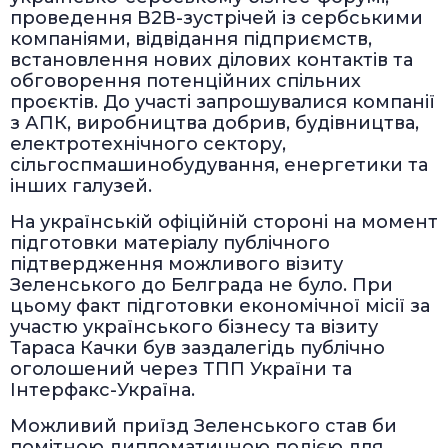
проведення B2B-зустрічей із сербськими
компаніями, відвідання підприємств,
встановлення нових ділових контактів та
обговорення потенційних спільних
проєктів. До участі запрошувалися компанії
з АПК, виробництва добрив, будівництва,
електротехнічного сектору,
сільгоспмашинобудування, енергетики та
інших галузей.
На українській офіційній стороні на момент
підготовки матеріалу публічного
підтвердження можливого візиту
Зеленського до Белграда не було. При
цьому факт підготовки економічної місії за
участю українського бізнесу та візиту
Тараса Качки був заздалегідь публічно
оголошений через ТПП України та
Інтерфакс-Україна.
Можливий приїзд Зеленського став би
помітною дипломатичною подією для