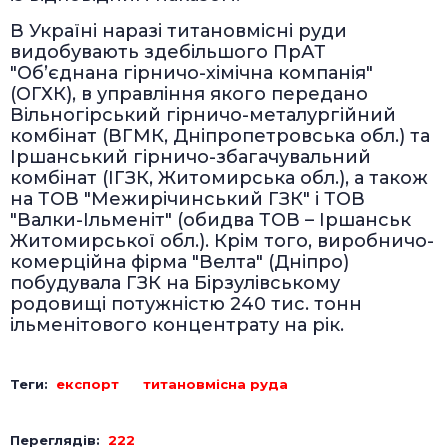
В Україні наразі титановмісні руди
видобувають здебільшого ПрАТ
"Об’єднана гірничо-хімічна компанія"
(ОГХК), в управління якого передано
Вільногірський гірничо-металургійний
комбінат (ВГМК, Дніпропетровська обл.) та
Іршанський гірничо-збагачувальний
комбінат (ІГЗК, Житомирська обл.), а також
на ТОВ "Межирічинський ГЗК" і ТОВ
"Валки-Ільменіт" (обидва ТОВ – Іршанськ
Житомирської обл.). Крім того, виробничо-
комерційна фірма "Велта" (Дніпро)
побудувала ГЗК на Бірзулівському
родовищі потужністю 240 тис. тонн
ільменітового концентрату на рік.
Теги:
експорт
титановмісна руда
Переглядів:
222