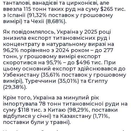
танталові, ванадієві та цирконієві, але
ввезла 115 тонн таких руд на суму $265 тис.
з Іспанії (91,32% поставок у грошовому
вимірі) та Чехії (8,68%).
Як повідомлялось, Україна у 2025 році
знизила експорт титановмісних руд і
концентрату в натуральному виразі на
96,2% порівняно з 2024 роком – до 277
тонн, у грошовому вимірі експорт
скоротився на 95,7% – до $496 тис. При
цьому основний експорт здійснювався до
Узбекистану (35,61% поставок у грошовому
вимірі), Туреччини (35,01%) та Єгипту
(29,38%).
Крім того, Україна за минулий рік
імпортувала 78 тонн титановмісної руди на
суму $118 тис. з Китаю (98,29%, поставки
відбулися у січні) та Казахстану (1,71%,
поставки були у травні).