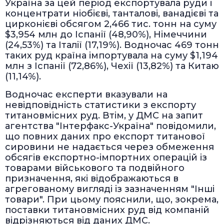
Україна за цей період експортувала руди і
концентрати ніобієві, танталові, ванадієві та
цирконієві обсягом 2,466 тис. тонн на суму
$3,954 млн до Іспанії (48,90%), Німеччини
(24,53%) та Італії (17,19%). Водночас 469 тонн
таких руд країна імпортувала на суму $1,194
млн з Іспанії (72,86%), Чехії (13,82%) та Китаю
(11,14%).
Водночас експерти вказували на
невідповідність статистики з експорту
титановмісних руд. Втім, у ДМС на запит
агентства "Інтерфакс-Україна" повідомили,
що повних даних про експорт титанової
сировини не надається через обмеження
обсягів експортно-імпортних операцій із
товарами військового та подвійного
призначення, які відображаються в
агрегованому вигляді із зазначенням "Інші
товари". При цьому пояснили, що, зокрема,
поставки титановмісних руд від компаній
відрізняються від даних ДМС.