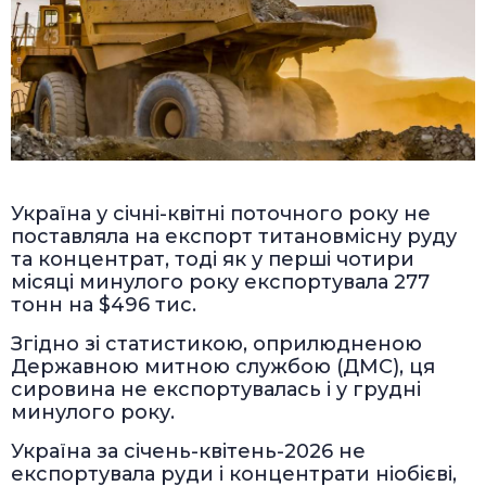
Україна у січні-квітні поточного року не
поставляла на експорт титановмісну руду
та концентрат, тоді як у перші чотири
місяці минулого року експортувала 277
тонн на $496 тис.
Згідно зі статистикою, оприлюдненою
Державною митною службою (ДМС), ця
сировина не експортувалась і у грудні
минулого року.
Україна за січень-квітень-2026 не
експортувала руди і концентрати ніобієві,