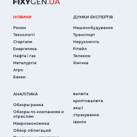
НОВИНИ
ДУМКИ ЕКСПЕРТIВ
Ринки
Машинобудування
Технології
Транспорт
Стартапи
Нерухомість
Енергетика
Рітейл
Нафта і газ
Телеком
Металургія
Хімічна
Агро
Банки
АНАЛIТИКА
валюта
криптовалюта
Обзоры рынка
акції
Обзоры по компаниям и
страхування
отраслям
iвенти
Макроэкономика
Обзор облигаций