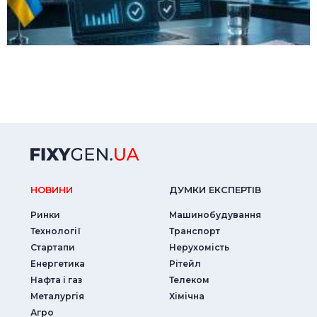
НОВИНИ
ДУМКИ ЕКСПЕРТIВ
Ринки
Машинобудування
Технології
Транспорт
Стартапи
Нерухомість
Енергетика
Рітейл
Нафта і газ
Телеком
Металургія
Хімічна
Агро