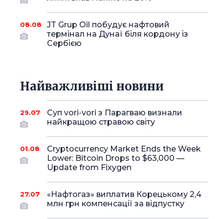
JT Grup Oil побудує нафтовий
08.08
термінал на Дунаї біля кордону із
Сербією
Найважливіші новини
Суп vori-vori з Парагваю визнали
29.07
найкращою стравою світу
Cryptocurrency Market Ends the Week
01.08
Lower: Bitcoin Drops to $63,000 —
Update from Fixygen
«Нафтогаз» виплатив Корецькому 2,4
27.07
млн грн компенсації за відпустку