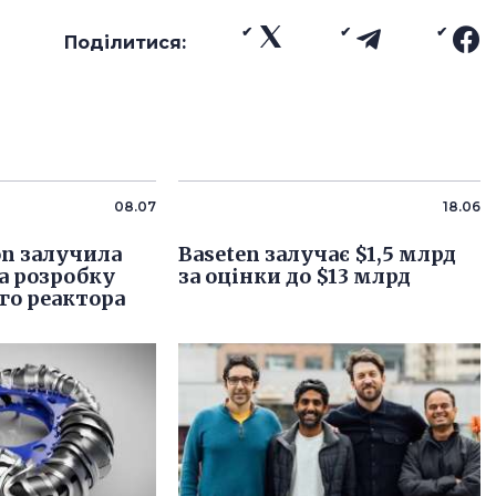
Поділитися:
08.07
18.06
on залучила
Baseten залучає $1,5 млрд
а розробку
за оцінки до $13 млрд
го реактора