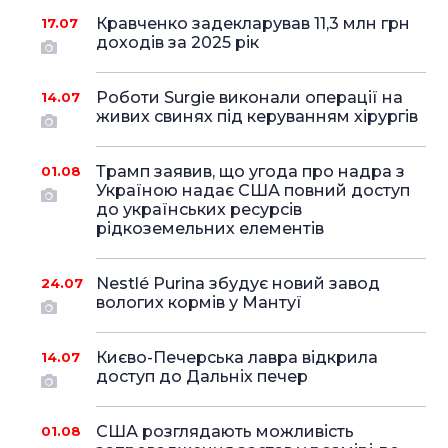
Кравченко задекларував 11,3 млн грн
17.07
доходів за 2025 рік
Роботи Surgie виконали операції на
14.07
живих свинях під керуванням хірургів
Трамп заявив, що угода про надра з
01.08
Україною надає США повний доступ
до українських ресурсів
рідкоземельних елементів
Nestlé Purina збудує новий завод
24.07
вологих кормів у Мантуї
Києво-Печерська лавра відкрила
14.07
доступ до Дальніх печер
США розглядають можливість
01.08