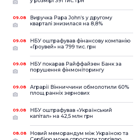
у розмірі 391 тис. грн
Виручка Papa John’s у другому
09.08
кварталі знизилася на 8,8%
НБУ оштрафував фінансову компанію
09.08
«Гроувей» на 799 тис. грн
НБУ покарав Райффайзен Банк за
09.08
порушення фінмоніторингу
Аграрії Вінниччини обмолотили 60%
09.08
площ ранніх зернових
НБУ оштрафував «Український
09.08
капітал» на 42,5 млн грн
Новий меморандум між Україною та
08.08
Сербією може спростити торгівлю