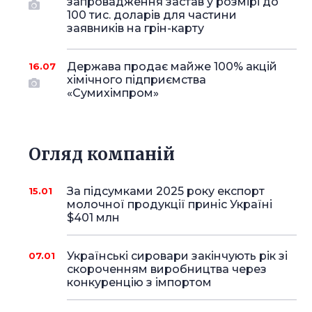
запровадження застав у розмірі до
100 тис. доларів для частини
заявників на грін-карту
Держава продає майже 100% акцій
16.07
хімічного підприємства
«Сумихімпром»
Огляд компаній
За підсумками 2025 року експорт
15.01
молочної продукції приніс Україні
$401 млн
Українські сировари закінчують рік зі
07.01
скороченням виробництва через
конкуренцію з імпортом