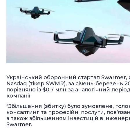
Український оборонний стартап Swarmer, я
Nasdaq (тікер SWMR), за січень-березень 2
порівняно із $0,7 млн за аналогічний періо
компанії.
"Збільшення (збитку) було зумовлене, го
консалтинг та професійні послуги, пов’язан
а також збільшенням інвестицій в інженерні
Swarmer.