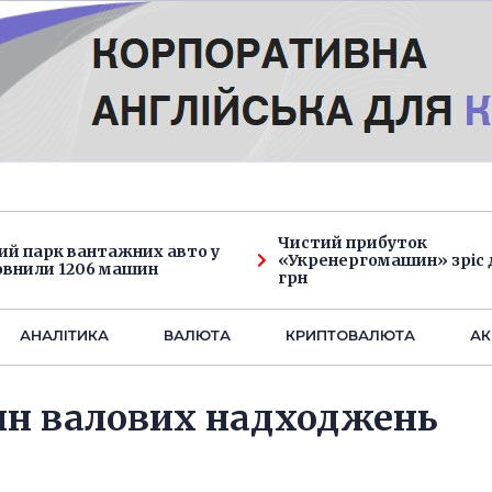
Чистий прибуток
ий парк вантажних авто у
«Укренергомашин» зріс д
овнили 1206 машин
грн
АНАЛIТИКА
ВАЛЮТА
КРИПТОВАЛЮТА
АК
млн валових надходжень