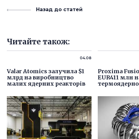
Назад до статей
Читайте також:
04.08
Valar Atomics залучила $1
Proxima Fusi
млрд на виробництво
EUR411 млн н
малих ядерних реакторів
термоядерно