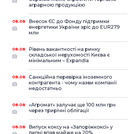
аграрною продукцією
Внесок ЄС до Фонду підтримки
08.08
енергетики України зріс до EUR279
млн
Рівень вакантності на ринку
08.08
складської нерухомості Києва є
мінімальним – Expandia
Санкційна перевірка іноземного
08.08
контрагента - чому назви компанії
недостатньо
«Агромат» залучає ще 100 млн грн
08.08
через трирічні облігації
Випуск коксу на «Запоріжкоксі» у
08.08
липні впав майже на 20%