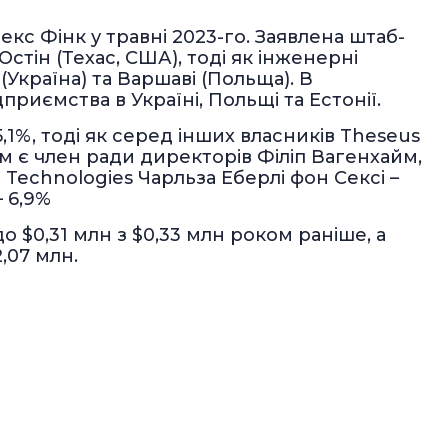
кс Фінк у травні 2023-го. Заявлена штаб-
Остін (Техас, США), тоді як інженерні
(Україна) та Варшаві (Польща). В
дприємства в Україні, Польщі та Естонії.
5,1%, тоді як серед інших власників Theseus
м є член ради директорів Філіп Вагенхайм,
AI Technologies Чарльза Еберлі фон Сексі –
– 6,9%
о $0,31 млн з $0,33 млн роком раніше, а
,07 млн.