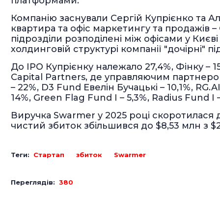
платформами.
Компанію заснували Сергій Купрієнко та Але
квартира та офіс маркетингу та продажів – 
підрозділи розподілені між офісами у Києві 
холдинговій структурі компанії "дочірні" пі
До IPO Купрієнку належало 27,4%, Фінку – 1
Capital Partners, де управляючим партнеро
– 22%, D3 Fund Евелін Бучацькі – 10,1%, RG.
14%, Green Flag Fund I – 5,3%, Radius Fund I 
Виручка Swarmer у 2025 році скоротилася д
чистий збиток збільшився до $8,53 млн з $2
Теги:
Стартап
збиток
Swarmer
Переглядів:
380