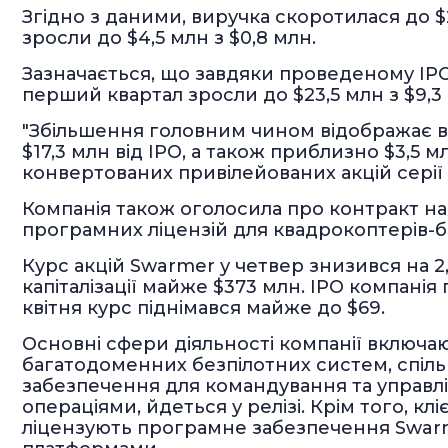
Згідно з даними, виручка скоротилася до $20
зросли до $4,5 млн з $0,8 млн.
Зазначається, що завдяки проведеному IPO 
перший квартал зросли до $23,5 млн з $9,3
"Збільшення головним чином відображає в
$17,3 млн від IPO, а також приблизно $3,5
конвертованих привілейованих акцій серії A
Компанія також оголосила про контракт на 
програмних ліцензій для квадрокоптерів-бо
Курс акцій Swarmer у четвер знизився на 2,
капіталізації майже $373 млн. IPO компанія 
квітня курс піднімався майже до $69.
Основні сфери діяльності компанії включа
багатодоменних безпілотних систем, спіль
забезпечення для командування та управ
операціями, йдеться у релізі. Крім того, кл
ліцензують програмне забезпечення Swarme