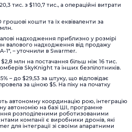
,3 тис. з $110,7 тис., а операційні витрати
грошові кошти та їх еквіваленти за
 млн.
алові надходження приблизно у розмірі
 млн валового надходження від продажу
-1", – уточнили в Swarmer.
$2,8 млн на постачання більш ніж 16 тис.
мберів SkyKnight та інших безпілотників.
5% – до $29,53 за штуку, що відповідає
провела за ціною $5. На піку на початку
ють автономну координацію рою, інтеграцію
ну автономію на базі ШІ, програмне
ління розподіленими роботизованими
ієнтами компанії є виробники дронів, які
r для інтеграції зі своїми апаратними