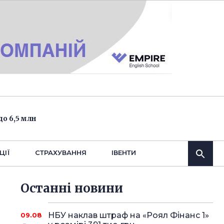
о 6,5 млн
ЦІЇ
СТРАХУВАННЯ
IВЕНТИ
Останнi новини
НБУ наклав штраф на «Роял Фінанс 1»
09.08