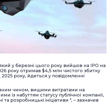
кий у березні цього року вийшов на IPO на
026 року отримав $4,5 млн чистого збитку
д 2025 року, йдеться у повідомленні
ловним чином, вищими витратами на
ими із набуттям статусу публічної компанії,
 та розробницькі ініціативи ", – зазначив