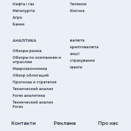
Нафта і газ
Телеком
Металургія
Хімічна
Агро
Банки
АНАЛIТИКА
валюта
криптовалюта
Обзоры рынка
акції
Обзоры по компаниям и
страхування
отраслям
iвенти
Макроэкономика
Обзор облигаций
Прогнозы и стратегия
Технический анализ
Forex аналитика
Технический анализ
Forex
Контакти
Реклама
Про нас