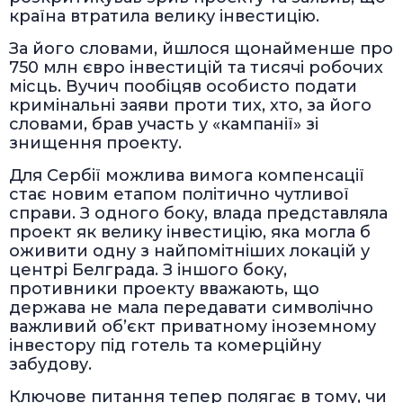
країна втратила велику інвестицію.
За його словами, йшлося щонайменше про
750 млн євро інвестицій та тисячі робочих
місць. Вучич пообіцяв особисто подати
кримінальні заяви проти тих, хто, за його
словами, брав участь у «кампанії» зі
знищення проекту.
Для Сербії можлива вимога компенсації
стає новим етапом політично чутливої
справи. З одного боку, влада представляла
проект як велику інвестицію, яка могла б
оживити одну з найпомітніших локацій у
центрі Белграда. З іншого боку,
противники проекту вважають, що
держава не мала передавати символічно
важливий об’єкт приватному іноземному
інвестору під готель та комерційну
забудову.
Ключове питання тепер полягає в тому, чи