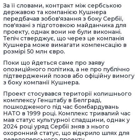
За її словами, контракт між сербською
державою та компанією Кушнера
передбачав зобов'язання з боку Сербії,
пов'язані з підготовкою майданчика для
проекту, однак вони не були виконані.
Тепіч стверджує, що через це компанія
Кушнера може вимагати компенсацію в
розмірі 50 млн євро.
Поки що йдеться саме про заяву
опозиційного політика, а не про публічно
підтверджений позов або офіційну вимогу
з боку компанії Кушнера.
Проект стосувався території колишнього
комплексу Генштабу в Белграді,
пошкодженого під час бомбардувань
НАТО в 1999 році. Комплекс тривалий час
мав статус культурної спадщини, однак у
2024 році уряд Сербії зняв з нього
охоронний статус, що відкрило шлях для
девелоперського проекту.