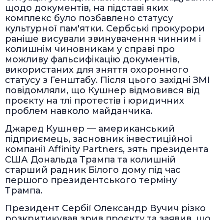
щодо документів, на підставі яких
комплекс було позбавлено статусу
культурної пам'ятки. Сербські прокурори
раніше висували звинувачення чинним і
колишнім чиновникам у справі про
можливу фальсифікацію документів,
використаних для зняття охоронного
статусу з Генштабу. Після цього західні ЗМІ
повідомляли, що Кушнер відмовився від
проєкту на тлі протестів і юридичних
проблем навколо майданчика.
Джаред Кушнер — американський
підприємець, засновник інвестиційної
компанії Affinity Partners, зять президента
США Дональда Трампа та колишній
старший радник Білого дому під час
першого президентського терміну
Трампа.
Президент Сербії Олександр Вучич різко
розкритикував зрив проєкту та заявив, що