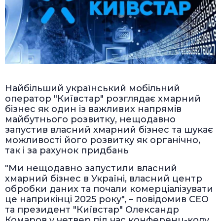
Найбільший український мобільний
оператор "Київстар" розглядає хмарний
бізнес як один із важливих напрямів
майбутнього розвитку, нещодавно
запустив власний хмарний бізнес та шукає
можливості його розвитку як органічно,
так і за рахунок придбань
"Ми нещодавно запустили власний
хмарний бізнес в Україні, власний центр
обробки даних та почали комерціалізувати
це наприкінці 2025 року", – повідомив СЕО
та президент "Київстар" Олександр
Комаров у четвер під час конференц-колу