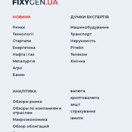
НОВИНИ
ДУМКИ ЕКСПЕРТIВ
Ринки
Машинобудування
Технології
Транспорт
Стартапи
Нерухомість
Енергетика
Рітейл
Нафта і газ
Телеком
Металургія
Хімічна
Агро
Банки
АНАЛIТИКА
валюта
криптовалюта
Обзоры рынка
акції
Обзоры по компаниям и
страхування
отраслям
iвенти
Макроэкономика
Обзор облигаций