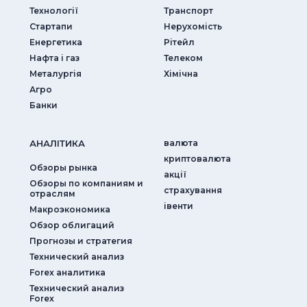
Технології
Транспорт
Стартапи
Нерухомість
Енергетика
Рітейл
Нафта і газ
Телеком
Металургія
Хімічна
Агро
Банки
АНАЛIТИКА
валюта
криптовалюта
Обзоры рынка
акції
Обзоры по компаниям и
страхування
отраслям
iвенти
Макроэкономика
Обзор облигаций
Прогнозы и стратегия
Технический анализ
Forex аналитика
Технический анализ
Forex