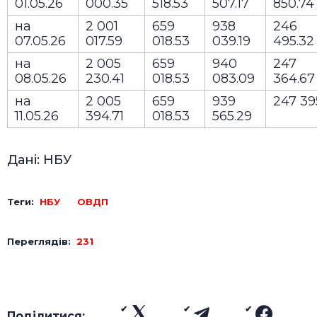
01.05.26
000.35
518.53
507.17
850.7
на
2 001
659
938
246
07.05.26
017.59
018.53
039.19
495.3
на
2 005
659
940
247
08.05.26
230.41
018.53
083.09
364.6
на
2 005
659
939
247 39
11.05.26
394.71
018.53
565.29
Дані: НБУ
Теги:
НБУ
ОВДП
Переглядів:
231
Поділитися: