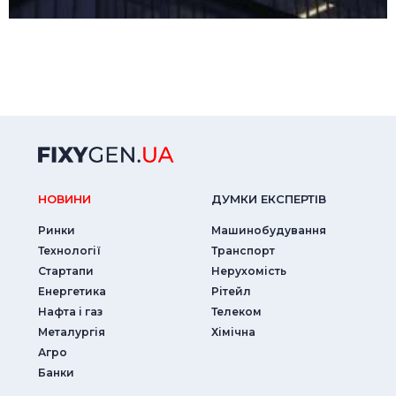
НОВИНИ
ДУМКИ ЕКСПЕРТIВ
Ринки
Машинобудування
Технології
Транспорт
Стартапи
Нерухомість
Енергетика
Рітейл
Нафта і газ
Телеком
Металургія
Хімічна
Агро
Банки