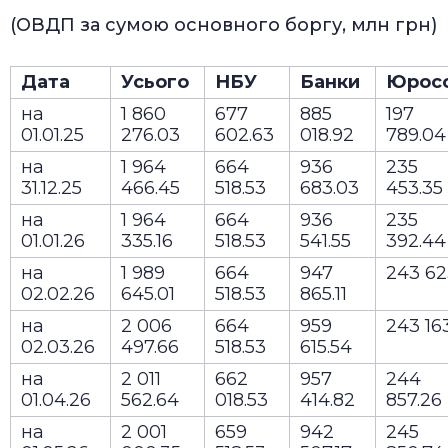
(ОВДП за сумою основного боргу, млн грн)
Дата
Усього
НБУ
Банки
Юрос
на
1 860
677
885
197
01.01.25
276.03
602.63
018.92
789.0
на
1 964
664
936
235
31.12.25
466.45
518.53
683.03
453.35
на
1 964
664
936
235
01.01.26
335.16
518.53
541.55
392.4
на
1 989
664
947
243 62
02.02.26
645.01
518.53
865.11
на
2 006
664
959
243 16
02.03.26
497.66
518.53
615.54
на
2 011
662
957
244
01.04.26
562.64
018.53
414.82
857.26
на
2 001
659
942
245