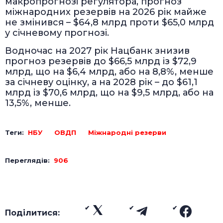
макропрогнозі регулятора, прогноз
міжнародних резервів на 2026 рік майже
не змінився – $64,8 млрд проти $65,0 млрд
у січневому прогнозі.
Водночас на 2027 рік Нацбанк знизив
прогноз резервів до $66,5 млрд із $72,9
млрд, що на $6,4 млрд, або на 8,8%, менше
за січневу оцінку, а на 2028 рік – до $61,1
млрд із $70,6 млрд, що на $9,5 млрд, або на
13,5%, менше.
Теги:
НБУ
ОВДП
Міжнародні резерви
Переглядів:
906
Поділитися: