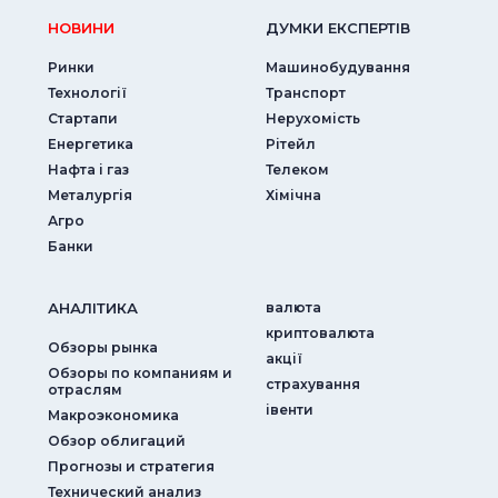
НОВИНИ
ДУМКИ ЕКСПЕРТIВ
Ринки
Машинобудування
Технології
Транспорт
Стартапи
Нерухомість
Енергетика
Рітейл
Нафта і газ
Телеком
Металургія
Хімічна
Агро
Банки
АНАЛIТИКА
валюта
криптовалюта
Обзоры рынка
акції
Обзоры по компаниям и
страхування
отраслям
iвенти
Макроэкономика
Обзор облигаций
Прогнозы и стратегия
Технический анализ