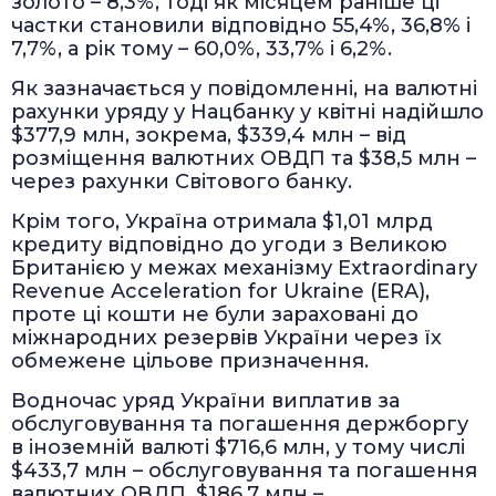
золото – 8,3%, тоді як місяцем раніше ці
частки становили відповідно 55,4%, 36,8% і
7,7%, а рік тому – 60,0%, 33,7% і 6,2%.
Як зазначається у повідомленні, на валютні
рахунки уряду у Нацбанку у квітні надійшло
$377,9 млн, зокрема, $339,4 млн – від
розміщення валютних ОВДП та $38,5 млн –
через рахунки Світового банку.
Крім того, Україна отримала $1,01 млрд
кредиту відповідно до угоди з Великою
Британією у межах механізму Extraordinary
Revenue Acceleration for Ukraine (ERA),
проте ці кошти не були зараховані до
міжнародних резервів України через їх
обмежене цільове призначення.
Водночас уряд України виплатив за
обслуговування та погашення держборгу
в іноземній валюті $716,6 млн, у тому числі
$433,7 млн – обслуговування та погашення
валютних ОВДП, $186,7 млн –