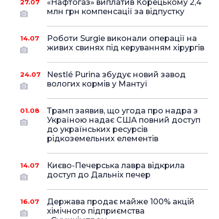
«Нафтогаз» виплатив Корецькому 2,4
27.07
млн грн компенсації за відпустку
Роботи Surgie виконали операції на
14.07
живих свинях під керуванням хірургів
Nestlé Purina збудує новий завод
24.07
вологих кормів у Мантуї
Трамп заявив, що угода про надра з
01.08
Україною надає США повний доступ
до українських ресурсів
рідкоземельних елементів
Києво-Печерська лавра відкрила
14.07
доступ до Дальніх печер
Держава продає майже 100% акцій
16.07
хімічного підприємства