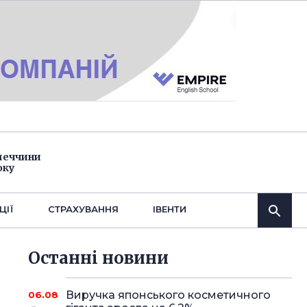
імеччини
оку
ЦІЇ
СТРАХУВАННЯ
IВЕНТИ
Останнi новини
Виручка японського косметичного
06.08