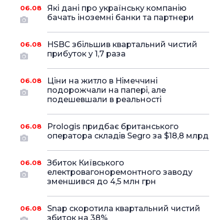
Які дані про українську компанію
06.08
бачать іноземні банки та партнери
HSBC збільшив квартальний чистий
06.08
прибуток у 1,7 раза
Ціни на житло в Німеччині
06.08
подорожчали на папері, але
подешевшали в реальності
Prologis придбає британського
06.08
оператора складів Segro за $18,8 млрд
Збиток Київського
06.08
електровагоноремонтного заводу
зменшився до 4,5 млн грн
Snap скоротила квартальний чистий
06.08
збиток на 38%