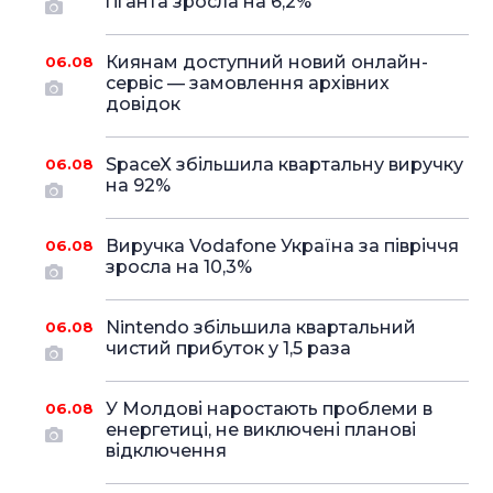
гіганта зросла на 6,2%
Киянам доступний новий онлайн-
06.08
сервіс — замовлення архівних
довідок
SpaceX збільшила квартальну виручку
06.08
на 92%
Виручка Vodafone Україна за півріччя
06.08
зросла на 10,3%
Nintendo збільшила квартальний
06.08
чистий прибуток у 1,5 раза
У Молдові наростають проблеми в
06.08
енергетиці, не виключені планові
відключення