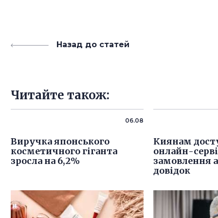
Назад до статей
Читайте також:
06.08
Виручка японського
Киянам дост
косметичного гіганта
онлайн-серв
зросла на 6,2%
замовлення 
довідок