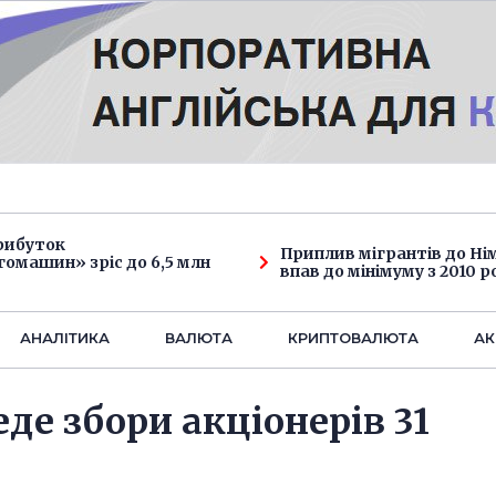
рибуток
Приплив мігрантів до Н
омашин» зріс до 6,5 млн
впав до мінімуму з 2010 р
АНАЛIТИКА
ВАЛЮТА
КРИПТОВАЛЮТА
АК
де збори акціонерів 31