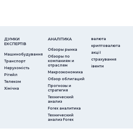
ДУМКИ
АНАЛIТИКА
валюта
ЕКСПЕРТIВ
криптовалюта
Обзоры рынка
акції
Машинобудування
Обзоры по
страхування
компаниям и
Транспорт
отраслям
iвенти
Нерухомість
Макроэкономика
Рітейл
Обзор облигаций
Телеком
Прогнозы и
Хімічна
стратегия
Технический
анализ
Forex аналитика
Технический
анализ Forex