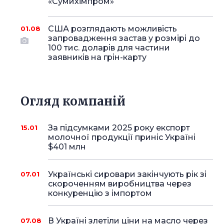
«Сумихімпром»
США розглядають можливість
01.08
запровадження застав у розмірі до
100 тис. доларів для частини
заявників на грін-карту
Огляд компаній
За підсумками 2025 року експорт
15.01
молочної продукції приніс Україні
$401 млн
Українські сировари закінчують рік зі
07.01
скороченням виробництва через
конкуренцію з імпортом
В Україні злетіли ціни на масло через
07.08