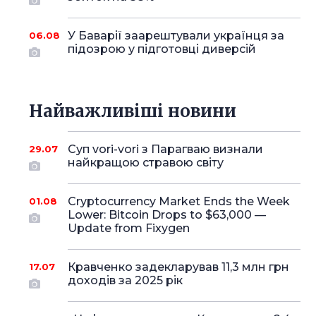
У Баварії заарештували українця за
06.08
підозрою у підготовці диверсій
Найважливіші новини
Суп vori-vori з Парагваю визнали
29.07
найкращою стравою світу
Cryptocurrency Market Ends the Week
01.08
Lower: Bitcoin Drops to $63,000 —
Update from Fixygen
Кравченко задекларував 11,3 млн грн
17.07
доходів за 2025 рік