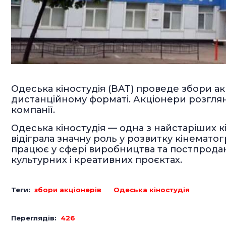
Одеська кіностудія (ВАТ) проведе збори ак
дистанційному форматі. Акціонери розглян
компанії.
Одеська кіностудія — одна з найстаріших к
відіграла значну роль у розвитку кінематог
працює у сфері виробництва та постпродак
культурних і креативних проєктах.
Теги:
збори акціонерів
Одеська кіностудія
Переглядів:
426