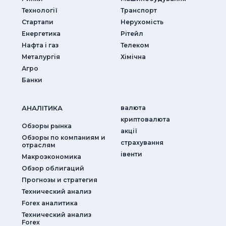
Технології
Транспорт
Стартапи
Нерухомість
Енергетика
Рітейл
Нафта і газ
Телеком
Металургія
Хімічна
Агро
Банки
АНАЛIТИКА
валюта
криптовалюта
Обзоры рынка
акції
Обзоры по компаниям и
страхування
отраслям
iвенти
Макроэкономика
Обзор облигаций
Прогнозы и стратегия
Технический анализ
Forex аналитика
Технический анализ
Forex