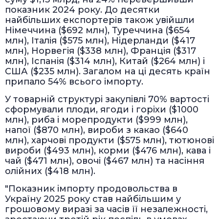
показник 2024 року. До десятки
найбільших експортерів також увійшли
Німеччина ($692 млн), Туреччина ($654
млн), Італія ($575 млн), Нідерланди ($417
млн), Норвегія ($338 млн), Франція ($317
млн), Іспанія ($314 млн), Китай ($264 млн) і
США ($235 млн). Загалом на ці десять країн
припало 54% всього імпорту.
У товарній структурі закупівлі 70% вартості
сформували плоди, ягоди і горіхи ($1000
млн), риба і морепродукти ($999 млн),
напої ($870 млн), вироби з какао ($640
млн), харчові продукти ($575 млн), тютюнові
вироби ($493 млн), корми ($476 млн), кава і
чай ($471 млн), овочі ($467 млн) та насіння
олійних ($418 млн).
"Показник імпорту продовольства в
Україну 2025 року став найбільшим у
грошовому виразі за часів її незалежності,