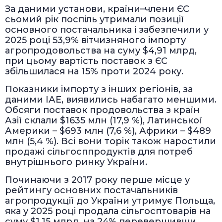
За даними установи, країни–члени ЄС
сьомий рік поспіль утримали позиції
основного постачальника і забезпечили у
2025 році 53,9% вітчизняного імпорту
агропродовольства на суму $4,91 млрд,
при цьому вартість поставок з ЄС
збільшилася на 15% проти 2024 року.
Показники імпорту з інших регіонів, за
даними ІАЕ, виявились набагато меншими.
Обсяги поставок продовольства з країн
Азії склали $1635 млн (17,9 %), Латинської
Америки – $693 млн (7,6 %), Африки – $489
млн (5,4 %). Всі вони торік також наростили
продажі сільгосппродуктів для потреб
внутрішнього ринку України.
Починаючи з 2017 року перше місце у
рейтингу основних постачальників
агропродукції до України утримує Польща,
яка у 2025 році продала сільгосптоварів на
суму $1,15 млрд, на 24% перевершивши