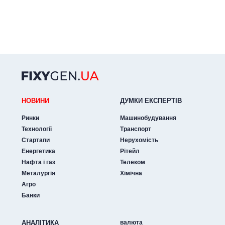
НОВИНИ
ДУМКИ ЕКСПЕРТIВ
Ринки
Машинобудування
Технології
Транспорт
Стартапи
Нерухомість
Енергетика
Рітейл
Нафта і газ
Телеком
Металургія
Хімічна
Агро
Банки
АНАЛIТИКА
валюта