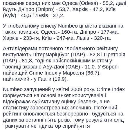
показник серед них має Одеса (Odesa) - 55,2, далі
йдуть Дніпро (Dnipro) - 53,7, Харків - 47,2, Київ
(Kyiv) - 45,5 і Львів - 37,2.
У глобальному списку Numbeo ці міста вказані на
таких позиціях: Одеса - 160-та, Дніпро - 177-ма,
Харків - 233-тя, Київ - 247-ма, Львів - 320-та.
Антилідерами поточного глобального рейтингу
виступають Пітермаріцбург (ПАР) - 82,8 і Преторія
(ПАР) - 81,8, тоді як найспокійнішим містом у
таблиці вказано Абу-Дабі (ОАЕ) - 11,0. У Європі
найвищий Crime Index у Марселя (66,7),
найнижчий - у Гааги (19,9).
Numbeo запущений у квітні 2009 року. Crime Index
формується на основі анкет користувачів і
відображає суб'єктивну оцінку безпеки, а не
статистику зареєстрованих злочинів. Поточний
рейтинг оновлюється безперервно і будується на
даних за останні п'ять років, тому результати слід
трактувати як індикатор сприйняття і