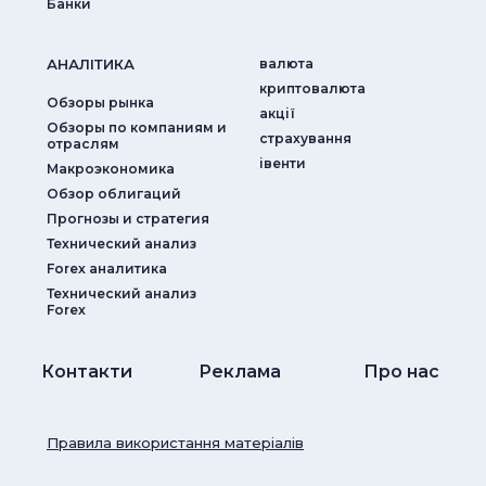
Банки
АНАЛIТИКА
валюта
криптовалюта
Обзоры рынка
акції
Обзоры по компаниям и
страхування
отраслям
iвенти
Макроэкономика
Обзор облигаций
Прогнозы и стратегия
Технический анализ
Forex аналитика
Технический анализ
Forex
Контакти
Реклама
Про нас
Правила використання матеріалів