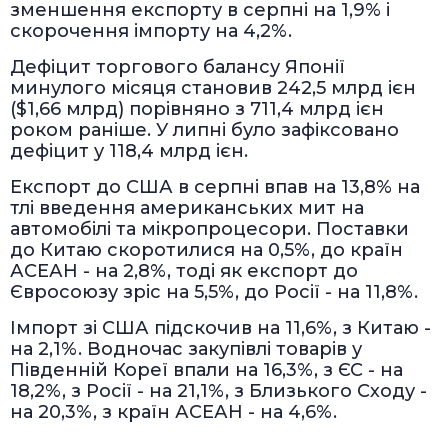
зменшення експорту в серпні на 1,9% і
скорочення імпорту на 4,2%.
Дефіцит торгового балансу Японії
минулого місяця становив 242,5 млрд ієн
($1,66 млрд) порівняно з 711,4 млрд ієн
роком раніше. У липні було зафіксовано
дефіцит у 118,4 млрд ієн.
Експорт до США в серпні впав на 13,8% на
тлі введення американських мит на
автомобілі та мікропроцесори. Поставки
до Китаю скоротилися на 0,5%, до країн
АСЕАН - на 2,8%, тоді як експорт до
Євросоюзу зріс на 5,5%, до Росії - на 11,8%.
Імпорт зі США підскочив на 11,6%, з Китаю -
на 2,1%. Водночас закупівлі товарів у
Південній Кореї впали на 16,3%, з ЄС - на
18,2%, з Росії - на 21,1%, з Близького Сходу -
на 20,3%, з країн АСЕАН - на 4,6%.