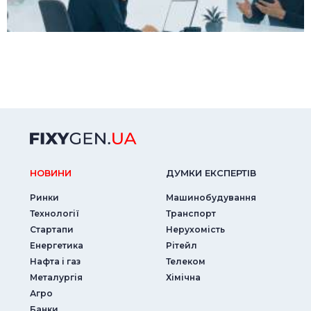
НОВИНИ
ДУМКИ ЕКСПЕРТIВ
Ринки
Машинобудування
Технології
Транспорт
Стартапи
Нерухомість
Енергетика
Рітейл
Нафта і газ
Телеком
Металургія
Хімічна
Агро
Банки