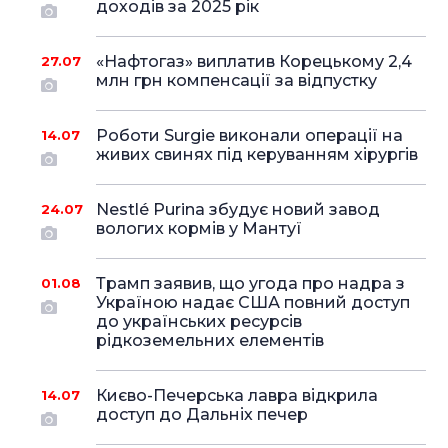
доходів за 2025 рік
«Нафтогаз» виплатив Корецькому 2,4
27.07
млн грн компенсації за відпустку
Роботи Surgie виконали операції на
14.07
живих свинях під керуванням хірургів
Nestlé Purina збудує новий завод
24.07
вологих кормів у Мантуї
Трамп заявив, що угода про надра з
01.08
Україною надає США повний доступ
до українських ресурсів
рідкоземельних елементів
Києво-Печерська лавра відкрила
14.07
доступ до Дальніх печер