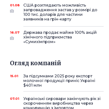
США розглядають можливість
01.08
запровадження застав у розмірі до
100 тис. доларів для частини
заявників на грін-карту
Держава продає майже 100% акцій
16.07
хімічного підприємства
«Сумихімпром»
Огляд компаній
За підсумками 2025 року експорт
15.01
молочної продукції приніс Україні
$401 млн
Українські сировари закінчують рік зі
07.01
скороченням виробництва через
конкуренцію з імпортом