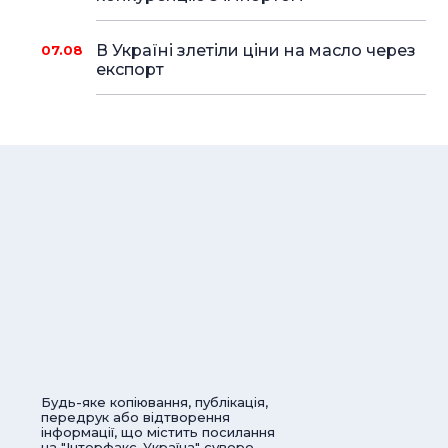
В Україні злетіли ціни на масло через
07.08
експорт
Будь-яке копіювання, публікація,
передрук або відтворення
інформації, що містить посилання
на "Інтерфакс-Україна" суворо