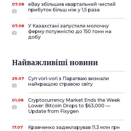
eBay збільшив квартальний чистий
07.08
прибуток більш ніж у 1,5 раза
У Казахстані запустили молочну
07.08
ферму потужністю до 150 тонн на
добу
Найважливіші новини
Суп vori-vori з Парагваю визнали
29.07
найкращою стравою світу
Cryptocurrency Market Ends the Week
01.08
Lower: Bitcoin Drops to $63,000 —
Update from Fixygen
Кравченко задекларував 11,3 млн грн
17.07