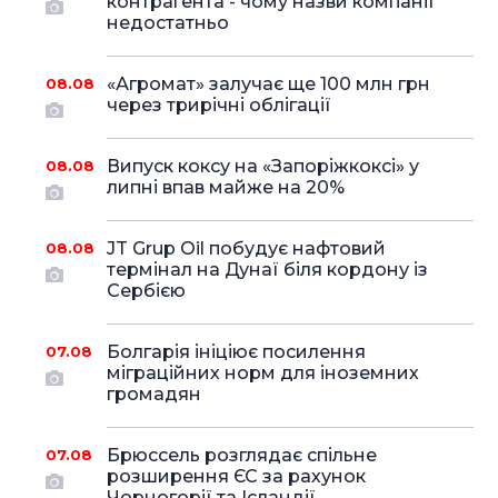
контрагента - чому назви компанії
недостатньо
«Агромат» залучає ще 100 млн грн
08.08
через трирічні облігації
Випуск коксу на «Запоріжкоксі» у
08.08
липні впав майже на 20%
JT Grup Oil побудує нафтовий
08.08
термінал на Дунаї біля кордону із
Сербією
Болгарія ініціює посилення
07.08
міграційних норм для іноземних
громадян
Брюссель розглядає спільне
07.08
розширення ЄС за рахунок
Чорногорії та Ісландії