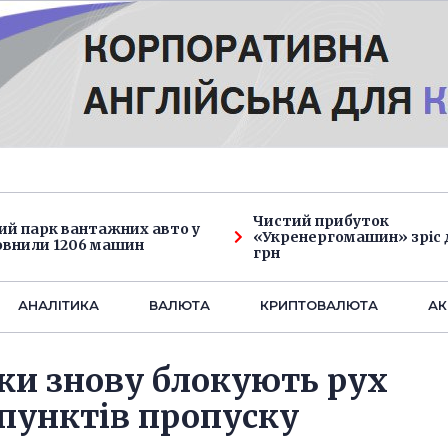
Чистий прибуток
ий парк вантажних авто у
«Укренергомашин» зріс д
овнили 1206 машин
грн
АНАЛIТИКА
ВАЛЮТА
КРИПТОВАЛЮТА
АК
ки знову блокують рух
 пунктів пропуску