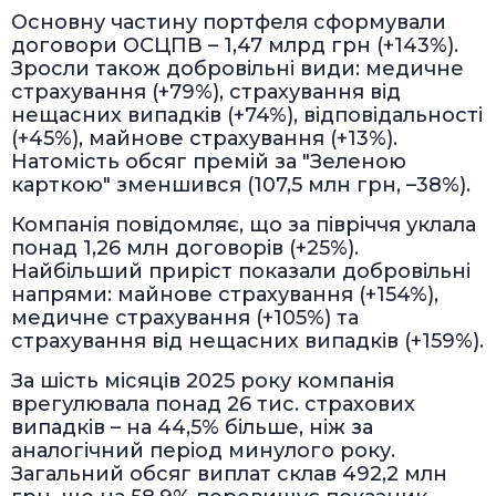
Основну частину портфеля сформували
договори ОСЦПВ – 1,47 млрд грн (+143%).
Зросли також добровільні види: медичне
страхування (+79%), страхування від
нещасних випадків (+74%), відповідальності
(+45%), майнове страхування (+13%).
Натомість обсяг премій за "Зеленою
карткою" зменшився (107,5 млн грн, –38%).
Компанія повідомляє, що за півріччя уклала
понад 1,26 млн договорів (+25%).
Найбільший приріст показали добровільні
напрями: майнове страхування (+154%),
медичне страхування (+105%) та
страхування від нещасних випадків (+159%).
За шість місяців 2025 року компанія
врегулювала понад 26 тис. страхових
випадків – на 44,5% більше, ніж за
аналогічний період минулого року.
Загальний обсяг виплат склав 492,2 млн