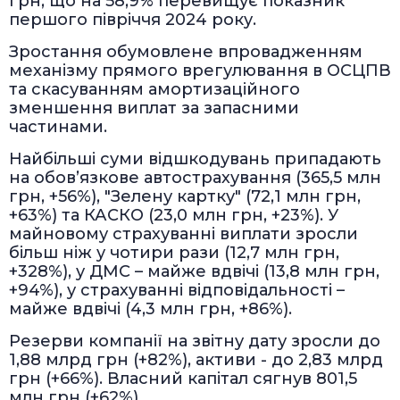
грн, що на 58,9% перевищує показник
першого півріччя 2024 року.
Зростання обумовлене впровадженням
механізму прямого врегулювання в ОСЦПВ
та скасуванням амортизаційного
зменшення виплат за запасними
частинами.
Найбільші суми відшкодувань припадають
на обов’язкове автострахування (365,5 млн
грн, +56%), "Зелену картку" (72,1 млн грн,
+63%) та КАСКО (23,0 млн грн, +23%). У
майновому страхуванні виплати зросли
більш ніж у чотири рази (12,7 млн грн,
+328%), у ДМС – майже вдвічі (13,8 млн грн,
+94%), у страхуванні відповідальності –
майже вдвічі (4,3 млн грн, +86%).
Резерви компанії на звітну дату зросли до
1,88 млрд грн (+82%), активи - до 2,83 млрд
грн (+66%). Власний капітал сягнув 801,5
млн грн (+62%).