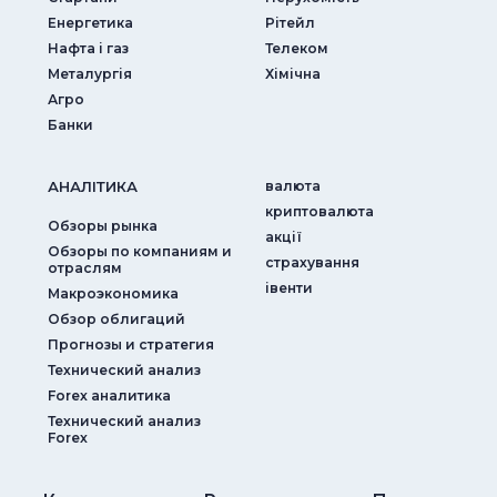
Енергетика
Рітейл
Нафта і газ
Телеком
Металургія
Хімічна
Агро
Банки
АНАЛIТИКА
валюта
криптовалюта
Обзоры рынка
акції
Обзоры по компаниям и
страхування
отраслям
iвенти
Макроэкономика
Обзор облигаций
Прогнозы и стратегия
Технический анализ
Forex аналитика
Технический анализ
Forex