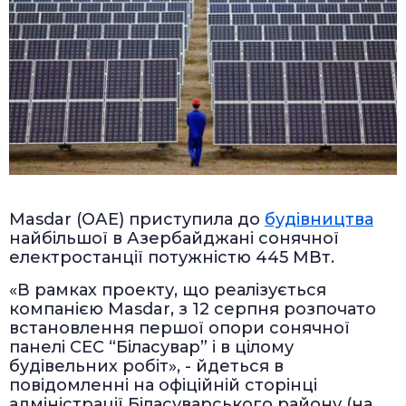
Masdar (ОАЕ) приступила до
будівництва
найбільшої в Азербайджані сонячної
електростанції потужністю 445 МВт.
«В рамках проекту, що реалізується
компанією Masdar, з 12 серпня розпочато
встановлення першої опори сонячної
панелі СЕС “Біласувар” і в цілому
будівельних робіт», - йдеться в
повідомленні на офіційній сторінці
адміністрації Біласуварського району (на