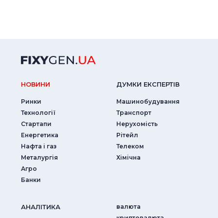
НОВИНИ
ДУМКИ ЕКСПЕРТIВ
Ринки
Машинобудування
Технології
Транспорт
Стартапи
Нерухомість
Енергетика
Рітейл
Нафта і газ
Телеком
Металургія
Хімічна
Агро
Банки
АНАЛIТИКА
валюта
криптовалюта