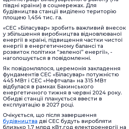
півдні країни) в соцмережах. Для
будівництва станції виділено територію
площею 1,454 тис. га.
«СЕС »Біласувар« зробить важливий внесок
у збільшення виробництва відновлюваної
енергії в країні, підвищення частки чистої
енергії в енергетичному балансі та
розвиток політики “зеленої” енергії», -
наголошується в повідомленні.
Як повідомлялося, церемонія закладення
фундаментів СЕС «Біласувар» потужністю
445 МВт і СЕС «Нефтчала» на 315 МВт
відбулася в рамках Бакинського
енергетичного тижня в червні 2024 року.
Обидві станції планується ввести в
експлуатацію в 2027 році.
Очікується, що після завершення
будівництва
дві СЕС будуть виробляти
близько 1,7 млрд кВт.год електроенергії на