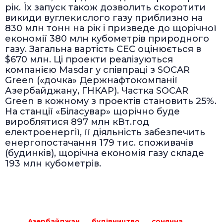
рік. Їх запуск також дозволить скоротити
викиди вуглекислого газу приблизно на
830 млн тонн на рік і призведе до щорічної
економії 380 млн кубометрів природного
газу. Загальна вартість СЕС оцінюється в
$670 млн. Ці проекти реалізуються
компанією Masdar у співпраці з SOCAR
Green («дочка» Держнафтокомпанії
Азербайджану, ГНКАР). Частка SOCAR
Green в кожному з проектів становить 25%.
На станції «Біласувар» щорічно буде
вироблятися 897 млн кВт.год
електроенергії, її діяльність забезпечить
енергопостачання 179 тис. споживачів
(будинків), щорічна економія газу складе
193 млн кубометрів.
Азербайджан
будівництво
сонячна