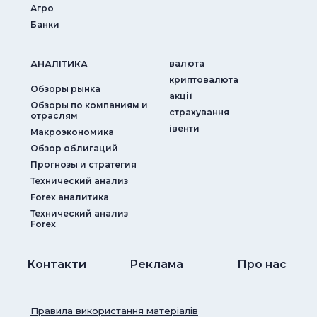
Агро
Банки
АНАЛIТИКА
валюта
криптовалюта
Обзоры рынка
акції
Обзоры по компаниям и
страхування
отраслям
iвенти
Макроэкономика
Обзор облигаций
Прогнозы и стратегия
Технический анализ
Forex аналитика
Технический анализ
Forex
Контакти
Реклама
Про нас
Правила використання матеріалів