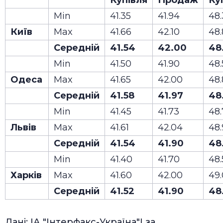
Купівля
Продаж
Ку
Min
41.35
41.94
48
Київ
Max
41.66
42.10
48.
Середній
41.54
42.00
48
Min
41.50
41.90
48.
Одеса
Max
41.65
42.00
48
Середній
41.58
41.97
48
Min
41.45
41.73
48
Львів
Max
41.61
42.04
48.
Середній
41.54
41.90
48
Min
41.40
41.70
48.
Харків
Max
41.60
42.00
49
Середній
41.52
41.90
48
Дані: ІА "Інтерфакс-Україна"І за