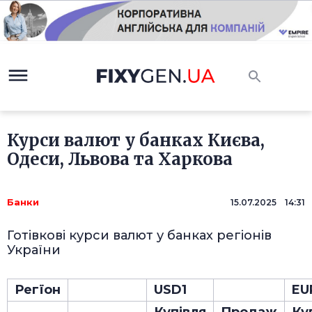
Курси валют у банках Києва,
Одеси, Львова та Харкова
Банки
15.07.2025 14:31
Готівкові курси валют у банках регіонів
України
Регїон
USD1
EU