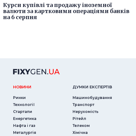
Курси купівлі та продажу іноземної
валюти за картковими операціями банків
на 6 серпня
НОВИНИ
ДУМКИ ЕКСПЕРТIВ
Ринки
Машинобудування
Технології
Транспорт
Стартапи
Нерухомість
Енергетика
Рітейл
Нафта і газ
Телеком
Металургія
Хімічна