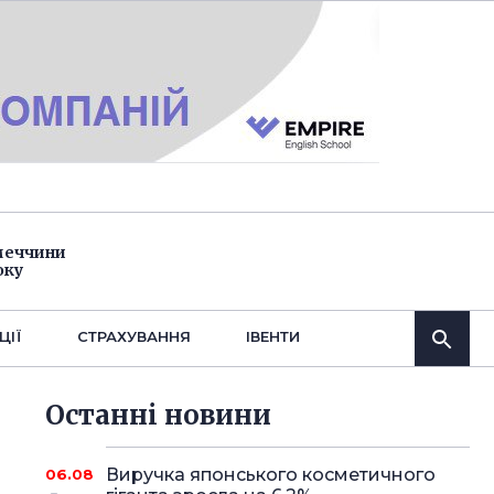
імеччини
оку
ЦІЇ
СТРАХУВАННЯ
IВЕНТИ
Останнi новини
Виручка японського косметичного
06.08