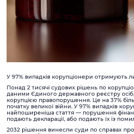
У 97% випадків корупціонери отримують 
Понад 2 тисячі судових рішень по корупці
даними Єдиного державного реєстру осіб, я
корупцією правопорушення. Це на 37% біль
початку великої війни. У 97% випадків кор
найпоширеніша стаття — порушення фінан
подають декларації, або подають їх із пом
2032 рішення винесли суди по справах про к