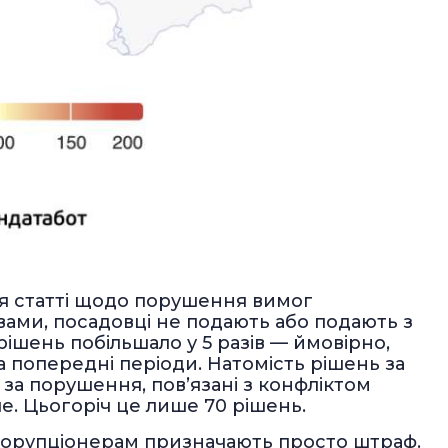
ся статті щодо порушення вимог
ами, посадовці не подають або подають з
рішень побільшало у 5 разів — ймовірно,
 попередні періоди. Натомість рішень за
 за порушення, пов’язані з конфліктом
е. Цьогоріч це лише 70 рішень.
 корупціонерам призначають просто штраф.