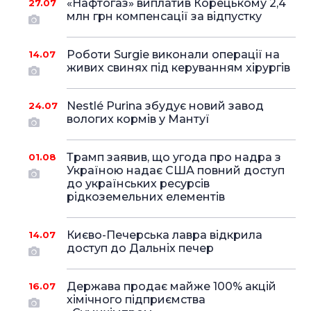
«Нафтогаз» виплатив Корецькому 2,4
27.07
млн грн компенсації за відпустку
Роботи Surgie виконали операції на
14.07
живих свинях під керуванням хірургів
Nestlé Purina збудує новий завод
24.07
вологих кормів у Мантуї
Трамп заявив, що угода про надра з
01.08
Україною надає США повний доступ
до українських ресурсів
рідкоземельних елементів
Києво-Печерська лавра відкрила
14.07
доступ до Дальніх печер
Держава продає майже 100% акцій
16.07
хімічного підприємства