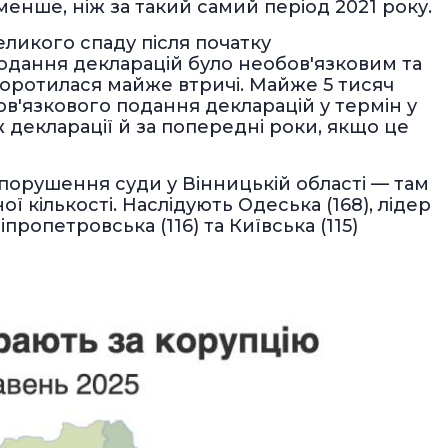
менше, ніж за такий самий період 2021 року.
еликого спаду після початку
подання декларацій було необов'язковим та
коротилася майже втричі. Майже 5 тисяч
в'язкового подання декларацій у термін у
ж декларації й за попередні роки, якщо це
порушення суди у Вінницькій області — там
ї кількості. Наслідують Одеська (168), лідер
пропетровська (116) та Київська (115)