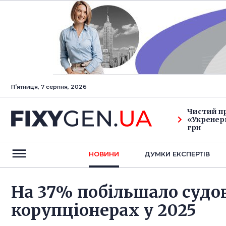
Пʼятниця, 7 серпня, 2026
Чистий п
«Укренерг
грн
НОВИНИ
ДУМКИ ЕКСПЕРТIВ
На 37% побільшало судо
корупціонерах у 2025