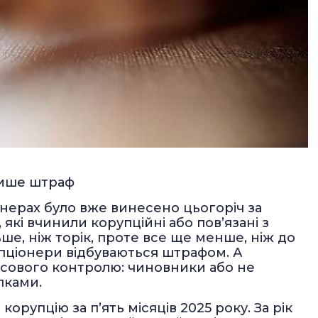
лише штраф
онерах було вже винесено цьогоріч за
кі вчинили корупційні або пов’язані з
ше, ніж торік, проте все ще менше, ніж до
упціонери відбуваються штрафом. А
сового контролю: чиновники або не
илками.
орупцію за пʼять місяців 2025 року. За рік