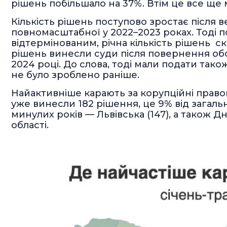
рішень побільшало на 37%. Втім це все ще 
Кількість рішень поступово зростає після в
повномасштабної у 2022–2023 роках. Тоді 
відтермінованим, річна кількість рішень с
рішень винесли суди після повернення обо
2024 році. До слова, тоді мали подати тако
не було зроблено раніше.
Найактивніше карають за корупційні право
уже винесли 182 рішення, це 9% від загально
минулих років — Львівська (147), а також Дні
області.