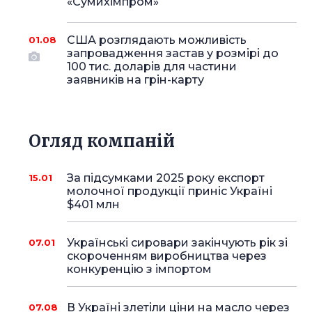
«Сумихімпром»
США розглядають можливість
01.08
запровадження застав у розмірі до
100 тис. доларів для частини
заявників на грін-карту
Огляд компаній
За підсумками 2025 року експорт
15.01
молочної продукції приніс Україні
$401 млн
Українські сировари закінчують рік зі
07.01
скороченням виробництва через
конкуренцію з імпортом
В Україні злетіли ціни на масло через
07.08