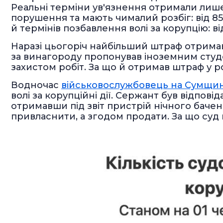
Реальні терміни ув'язнення отримали лише
порушення та мають чималий розбіг: від 85
й термінів позбавлення волі за корупцію: від
Наразі цьогоріч найбільший штраф отрим
за винагороду пропонував іноземним студ
захистом робіт. За що й отримав штраф у р
Водночас
військовослужбовець на Сумщин
волі за корупційні дії. Сержант був відпов
отримавши під звіт пристрій нічного бачен
привласнити, а згодом продати. За що суд 