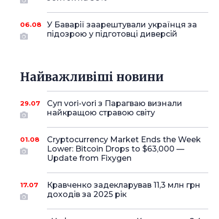
У Баварії заарештували українця за
06.08
підозрою у підготовці диверсій
Найважливіші новини
Суп vori-vori з Парагваю визнали
29.07
найкращою стравою світу
Cryptocurrency Market Ends the Week
01.08
Lower: Bitcoin Drops to $63,000 —
Update from Fixygen
Кравченко задекларував 11,3 млн грн
17.07
доходів за 2025 рік