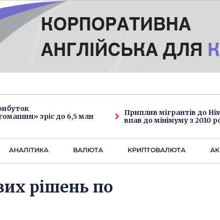
рибуток
Приплив мігрантів до Н
омашин» зріс до 6,5 млн
впав до мінімуму з 2010 р
АНАЛIТИКА
ВАЛЮТА
КРИПТОВАЛЮТА
АК
вих рішень по