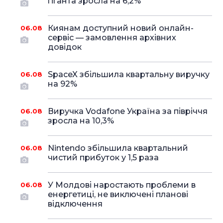
гіганта зросла на 6,2%
Киянам доступний новий онлайн-
06.08
сервіс — замовлення архівних
довідок
SpaceX збільшила квартальну виручку
06.08
на 92%
Виручка Vodafone Україна за півріччя
06.08
зросла на 10,3%
Nintendo збільшила квартальний
06.08
чистий прибуток у 1,5 раза
У Молдові наростають проблеми в
06.08
енергетиці, не виключені планові
відключення