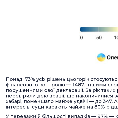
Понад 73% усіх рішень цьогоріч стосують
фінансового контролю — 1487. Іншими слов
порушеннями свої декларації. За рік таких 
перевірили декларації, що накопичилися за
хабарі, поменшало майже удвічі — до 347. А
інтересів, суди карають майже на 80% рідш
У переважній більшості випадків — 97% —