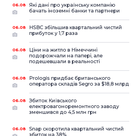
Які дані про українську компанію
06.08
бачать іноземні банки та партнери
HSBC збільшив квартальний чистий
06.08
прибуток у 1,7 раза
Ціни на житло в Німеччині
06.08
подорожчали на папері, але
подешевшали в реальності
Prologis придбає британського
06.08
оператора складів Segro за $18,8 млрд
Збиток Київського
06.08
електровагоноремонтного заводу
зменшився до 4,5 млн грн
Snap скоротила квартальний чистий
06.08
збиток на 38%