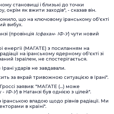
ному становищі і близькі до точки
, окрім як вжити заходів", - сказав він.
омило, що на ключовому іранському об'єкті
ий вибух.
анзі (провінція
Ісфахан
-
ІФ-У
) чути новий
ї енергії (МАГАТЕ) з посиланням на
адіації на іранському ядерному об'єкті зі
ваний Ізраїлем, не спостерігається.
Ірані ударів не завдавали.
ть за вкрай тривожною ситуацією в Ірані".
оссі заявив: "МАГАТЕ (...) може
у -
ІФ-У
) в Натанзі був однією з цілей".
з іранською владою щодо рівнів радіації. Ми
кторами в країні".