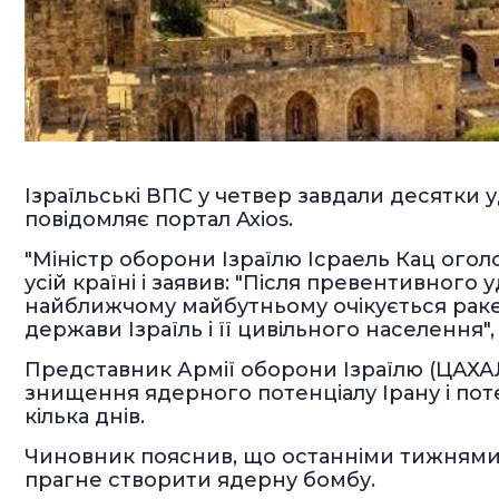
Ізраїльські ВПС у четвер завдали десятки уд
повідомляє портал Axios.
"Міністр оборони Ізраїлю Ісраель Кац ого
усій країні і заявив: "Після превентивного 
найближчому майбутньому очікується ракетн
держави Ізраїль і її цивільного населення",
Представник Армії оборони Ізраїлю (ЦАХАЛ
знищення ядерного потенціалу Ірану і поте
кілька днів.
Чиновник пояснив, що останніми тижнями в
прагне створити ядерну бомбу.