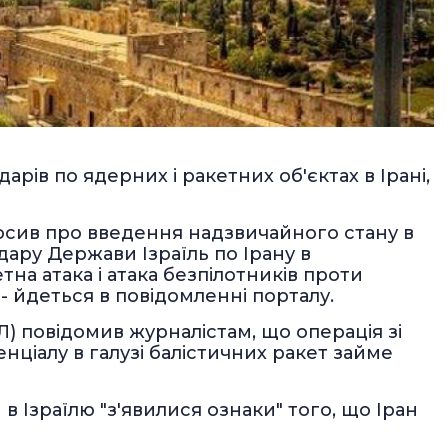
арів по ядерних і ракетних об'єктах в Ірані,
лосив про введення надзвичайного стану в
удару Держави Ізраїль по Ірану в
а атака і атака безпілотників проти
 - йдеться в повідомленні порталу.
) повідомив журналістам, що операція зі
нціалу в галузі балістичних ракет займе
 Ізраїлю "з'явилися ознаки" того, що Іран