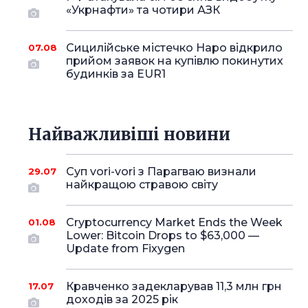
«Укрнафти» та чотири АЗК
Сицилійське містечко Наро відкрило
07.08
прийом заявок на купівлю покинутих
будинків за EUR1
Найважливіші новини
Суп vori-vori з Парагваю визнали
29.07
найкращою стравою світу
Cryptocurrency Market Ends the Week
01.08
Lower: Bitcoin Drops to $63,000 —
Update from Fixygen
Кравченко задекларував 11,3 млн грн
17.07
доходів за 2025 рік