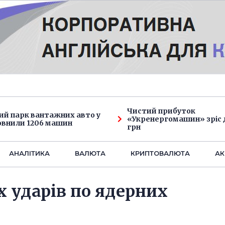
Чистий прибуток
ий парк вантажних авто у
«Укренергомашин» зріс д
овнили 1206 машин
грн
АНАЛIТИКА
ВАЛЮТА
КРИПТОВАЛЮТА
АК
х ударів по ядерних