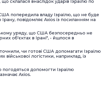
 що склалася внаслідок ударів Ізраїлю по
 США попередила владу Ізраїлю, що не буде
 Ірану, повідомляє Axios із посиланням на
ському уряду, що США безпосередньо не
них об'єктах в Ірані", - йшлося в
точнили, чи готові США допомагати Ізраїлю
х військової логістики, наприклад, із
но погодяться допомогти Ізраїлю
зазначає Axios.