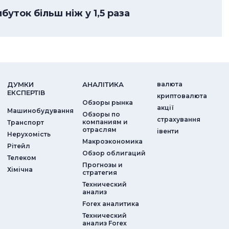
уток більш ніж у 1,5 раза
ДУМКИ
АНАЛIТИКА
валюта
ЕКСПЕРТIВ
криптовалюта
Обзоры рынка
акції
Машинобудування
Обзоры по
страхування
компаниям и
Транспорт
отраслям
iвенти
Нерухомість
Макроэкономика
Рітейл
Обзор облигаций
Телеком
Прогнозы и
Хімічна
стратегия
Технический
анализ
Forex аналитика
Технический
анализ Forex