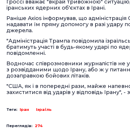
Гроссі вважає "вкрай тривожною" ситуацію,
іранських ядерних об'єктах в Ірані.
Раніше Axios інформував, що адміністрація
надавати їм пряму допомогу в разі удару по
джерела.
"Адміністрація Трампа повідомила ізраїль
братимуть участі в будь-якому ударі по ядер
повідомленні.
Водночас співрозмовники журналістів не у
з розвідданими щодо Ірану, або ж у питання
дозаправкою бойових літаків.
"США, як і в попередні рази, майже напев
захиститися від ударів у відповідь Ірану", - 
Теги:
Іран
Ізраїль
Переглядів:
274