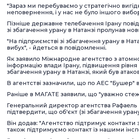
"Зараз ми перебуваємо у стратегічно вигід
неповернення, і у нас не було іншого вибору
Пізніше державне телебачення Ірану повід
зі збагачення урану в Натанзі пролунав нов
"На підприємстві зі збагачення урану в Нат
вибух", - йдеться в повідомленні.
Як заявило Міжнародне агентство з атомно
інформацію влади Ірану, підвищення рівня р
збагачення урану в Натанзі, який був атако
В агентстві зазначили, що по АЕС "Бушер" в 
Раніше в МАГАТЕ заявили, що "уважно стежи
Генеральний директор агентства Рафаель Гр
підтвердити, що об'єкт (зі збагачення уран
Він додав: "Агентство підтримує контакти 
також підтримуємо контакт із нашими інспе