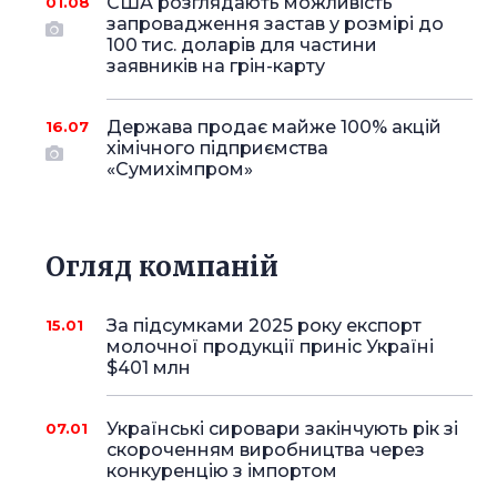
США розглядають можливість
01.08
запровадження застав у розмірі до
100 тис. доларів для частини
заявників на грін-карту
Держава продає майже 100% акцій
16.07
хімічного підприємства
«Сумихімпром»
Огляд компаній
За підсумками 2025 року експорт
15.01
молочної продукції приніс Україні
$401 млн
Українські сировари закінчують рік зі
07.01
скороченням виробництва через
конкуренцію з імпортом