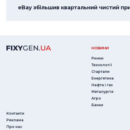
eBay збільшив квартальний чистий приб
НОВИНИ
Ринки
Технології
Стартапи
Енергетика
Нафта і газ
Металургія
Агро
Банки
Контакти
Реклама
Про нас