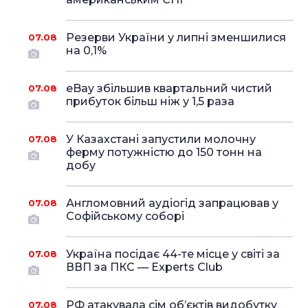
Резерви України у липні зменшилися
07.08
на 0,1%
eBay збільшив квартальний чистий
07.08
прибуток більш ніж у 1,5 раза
У Казахстані запустили молочну
07.08
ферму потужністю до 150 тонн на
добу
Англомовний аудіогід запрацював у
07.08
Софійському соборі
Україна посідає 44-те місце у світі за
07.08
ВВП за ПКС — Experts Club
РФ атакувала сім об’єктів видобутку
07.08