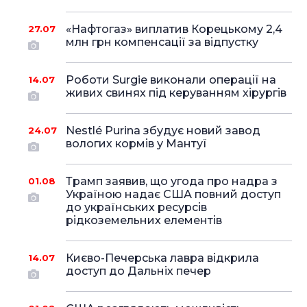
«Нафтогаз» виплатив Корецькому 2,4
27.07
млн грн компенсації за відпустку
Роботи Surgie виконали операції на
14.07
живих свинях під керуванням хірургів
Nestlé Purina збудує новий завод
24.07
вологих кормів у Мантуї
Трамп заявив, що угода про надра з
01.08
Україною надає США повний доступ
до українських ресурсів
рідкоземельних елементів
Києво-Печерська лавра відкрила
14.07
доступ до Дальніх печер