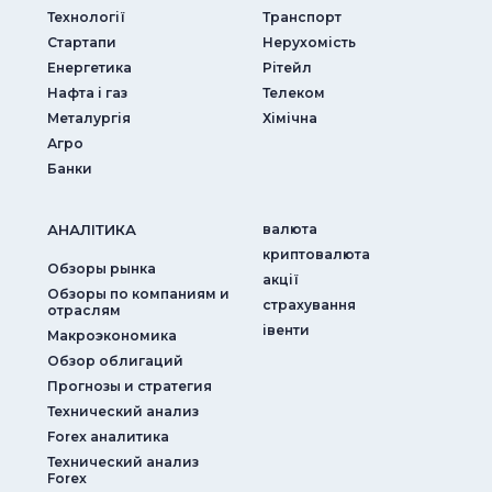
Технології
Транспорт
Стартапи
Нерухомість
Енергетика
Рітейл
Нафта і газ
Телеком
Металургія
Хімічна
Агро
Банки
АНАЛIТИКА
валюта
криптовалюта
Обзоры рынка
акції
Обзоры по компаниям и
страхування
отраслям
iвенти
Макроэкономика
Обзор облигаций
Прогнозы и стратегия
Технический анализ
Forex аналитика
Технический анализ
Forex