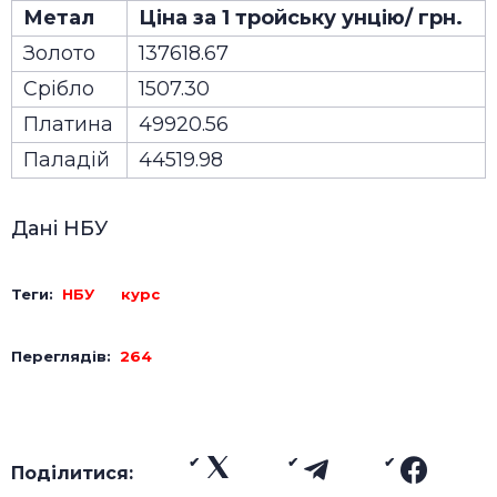
Метал
Ціна за 1 тройську унцію/ грн.
Золото
137618.67
Срібло
1507.30
Платина
49920.56
Паладій
44519.98
Дані НБУ
Теги:
НБУ
курс
Переглядів:
264
Поділитися: