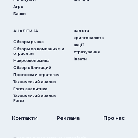
Агро
Банки
АНАЛIТИКА
валюта
криптовалюта
Обзоры рынка
акції
Обзоры по компаниям и
страхування
отраслям
iвенти
Макроэкономика
Обзор облигаций
Прогнозы и стратегия
Технический анализ
Forex аналитика
Технический анализ
Forex
Контакти
Реклама
Про нас