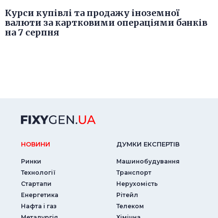
Курси купівлі та продажу іноземної
валюти за картковими операціями банків
на 7 серпня
НОВИНИ
ДУМКИ ЕКСПЕРТIВ
Ринки
Машинобудування
Технології
Транспорт
Стартапи
Нерухомість
Енергетика
Рітейл
Нафта і газ
Телеком
Металургія
Хімічна