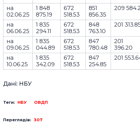
на
1 848
672
851
209 584.2
02.06.25
875.19
518.53
856.35
на
1 835
672
848
201 313.8
06.06.25
294.11
518.53
763.10
на
1 835
672
847
201
09.06.25
044.89
518.53
780.48
396.20
на
1 835
672
847
201 553.6
10.06.25
342.09
518.53
254.85
Дані: НБУ
Теги:
НБУ
ОВДП
Переглядів:
307