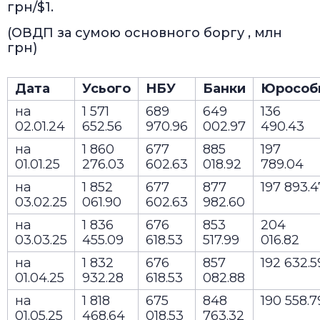
грн/$1.
(ОВДП за сумою основного боргу , млн
грн)
Дата
Усього
НБУ
Банки
Юрособ
на
1 571
689
649
136
02.01.24
652.56
970.96
002.97
490.43
на
1 860
677
885
197
01.01.25
276.03
602.63
018.92
789.04
на
1 852
677
877
197 893.4
03.02.25
061.90
602.63
982.60
на
1 836
676
853
204
03.03.25
455.09
618.53
517.99
016.82
на
1 832
676
857
192 632.5
01.04.25
932.28
618.53
082.88
на
1 818
675
848
190 558.7
01.05.25
468.64
018.53
763.32