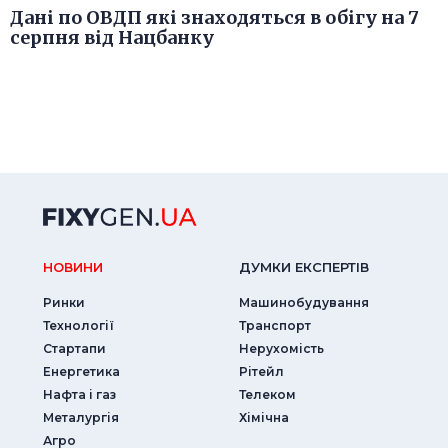
Дані по ОВДП які знаходяться в обігу на 7
серпня від Нацбанку
НОВИНИ
ДУМКИ ЕКСПЕРТIВ
Ринки
Машинобудування
Технології
Транспорт
Стартапи
Нерухомість
Енергетика
Рітейл
Нафта і газ
Телеком
Металургія
Хімічна
Агро