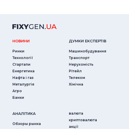
НОВИНИ
ДУМКИ ЕКСПЕРТIВ
Ринки
Машинобудування
Технології
Транспорт
Стартапи
Нерухомість
Енергетика
Рітейл
Нафта і газ
Телеком
Металургія
Хімічна
Агро
Банки
АНАЛIТИКА
валюта
криптовалюта
Обзоры рынка
акції