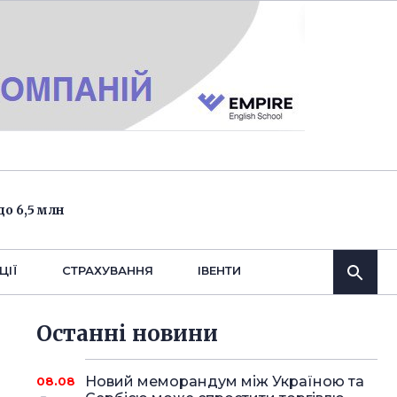
о 6,5 млн
ЦІЇ
СТРАХУВАННЯ
IВЕНТИ
Останнi новини
Новий меморандум між Україною та
08.08