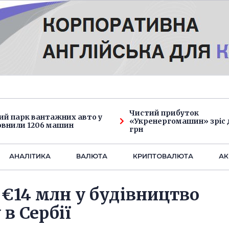
Чистий прибуток
ий парк вантажних авто у
«Укренергомашин» зріс д
овнили 1206 машин
грн
АНАЛIТИКА
ВАЛЮТА
КРИПТОВАЛЮТА
АК
 €14 млн у будівництво
в Сербії