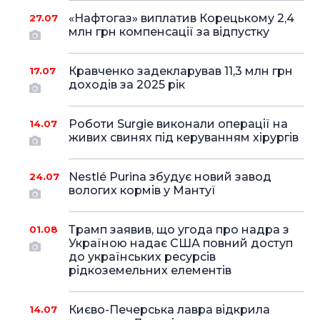
«Нафтогаз» виплатив Корецькому 2,4
27.07
млн грн компенсації за відпустку
Кравченко задекларував 11,3 млн грн
17.07
доходів за 2025 рік
Роботи Surgie виконали операції на
14.07
живих свинях під керуванням хірургів
Nestlé Purina збудує новий завод
24.07
вологих кормів у Мантуї
Трамп заявив, що угода про надра з
01.08
Україною надає США повний доступ
до українських ресурсів
рідкоземельних елементів
Києво-Печерська лавра відкрила
14.07