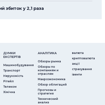
 збиток у 2,1 раза
ДУМКИ
АНАЛIТИКА
валюта
ЕКСПЕРТIВ
криптовалюта
Обзоры рынка
акції
Машинобудування
Обзоры по
страхування
компаниям и
Транспорт
отраслям
iвенти
Нерухомість
Макроэкономика
Рітейл
Обзор облигаций
Телеком
Прогнозы и
Хімічна
стратегия
Технический
анализ