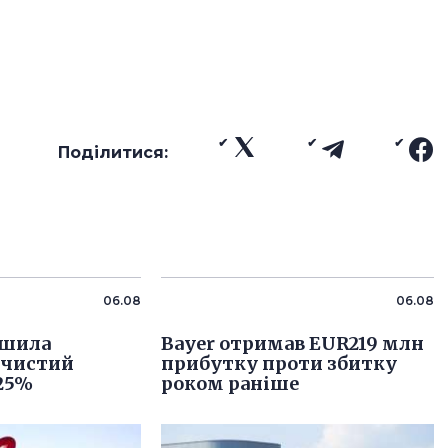
Поділитися:
06.08
06.08
льшила
Bayer отримав EUR219 млн
 чистий
прибутку проти збитку
 25%
роком раніше