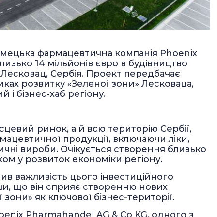
імецька фармацевтична компанія Phoenix
лизько 14 мільйонів євро в будівництво
 Лесковац, Сербія. Проект передбачає
мках розвитку «Зеленої зони» Лесковаца,
 і бізнес-хаб регіону.
сцевий ринок, а й всю територію Сербії,
ацевтичної продукції, включаючи ліки,
ичні вироби. Очікується створення близько
ком у розвиток економіки регіону.
ив важливість цього інвестиційного
ши, що він сприяє створенню нових
 зони» як ключової бізнес-території.
enix Pharmahandel AG & Co KG, одного з