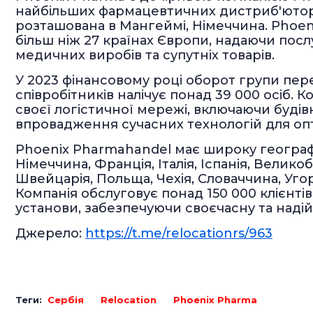
найбільших фармацевтичних дистриб'юторі
розташована в Мангеймі, Німеччина. Phoen
більш ніж 27 країнах Європи, надаючи послу
медичних виробів та супутніх товарів.
У 2023 фінансовому році оборот групи пере
співробітників налічує понад 39 000 осіб.
своєї логістичної мережі, включаючи буді
впровадження сучасних технологій для опт
Phoenix Pharmahandel має широку географі
Німеччина, Франція, Італія, Іспанія, Велико
Швейцарія, Польща, Чехія, Словаччина, Угорщ
Компанія обслуговує понад 150 000 клієнтів
установи, забезпечуючи своєчасну та наді
Джерело:
https://t.me/relocationrs/963
Теги:
Сербія
Relocation
Phoenix Pharma