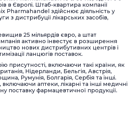
в в Європі. Штаб-квартира компанії
ix Pharmahandel здійснює діяльність у
ги з дистрибуції лікарських засобів,
вищив 25 мільярдів євро, а штат
 Компанія активно інвестує в розширення
вництво нових дистрибутивних центрів і
имізації ланцюгів поставок.
ю присутності, включаючи такі країни, як
британія, Нідерланди, Бельгія, Австрія,
ина, Румунія, Болгарія, Сербія та інші.
, включаючи аптеки, лікарні та інші медичні
йну поставку фармацевтичної продукції.