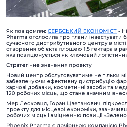
Як повідомляє
СЕРБСЬКИЙ ЕКОНОМІСТ
- Н
Pharma оголосила про плани інвестувати б
сучасного дистрибутивного центру в місті
створення об'єкта площею 1,5 гектара в ра
яка позиціонується як ключовий логістичний
Стратегічне значення проекту
Новий центр обслуговуватиме не тільки мі
забезпечуючи ефективну дистрибуцію фарм
харчові добавки, косметичні засоби та мед
120 робочих місць, що стане значним внес
Мер Лесковця, Горан Цветанович, підкресл
проекту для місцевої економіки, зазначив
робочих місць і зміцненню позиції «Зеленої
Phoenix Pharma є дочірньою компанією Pho