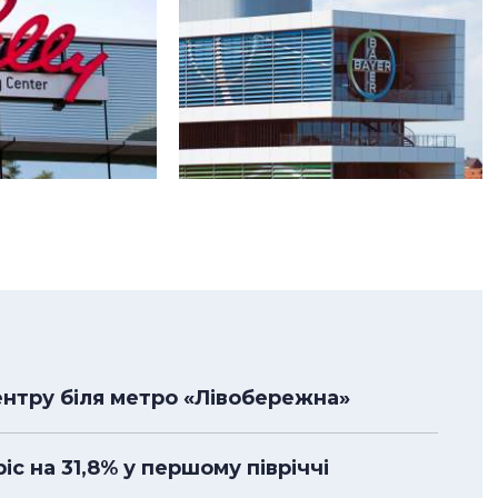
нтру біля метро «Лівобережна»
с на 31,8% у першому півріччі