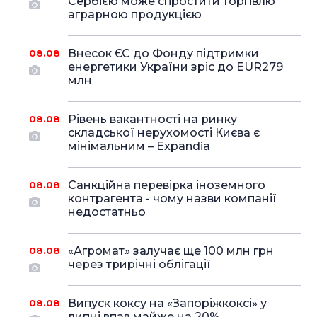
Сербією може спростити торгівлю
аграрною продукцією
Внесок ЄС до Фонду підтримки
08.08
енергетики України зріс до EUR279
млн
Рівень вакантності на ринку
08.08
складської нерухомості Києва є
мінімальним – Expandia
Санкційна перевірка іноземного
08.08
контрагента - чому назви компанії
недостатньо
«Агромат» залучає ще 100 млн грн
08.08
через трирічні облігації
Випуск коксу на «Запоріжкоксі» у
08.08
липні впав майже на 20%