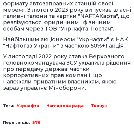
формату автозаправних станцій своєї
мережі. З лютого 2023 року випускає власні
паливні талони та картки "NAFTAКарта", що
реалізуються юридичним і фізичним
особам через ТОВ "Укрнафта-Постач".
Найбільшим акціонером "Укрнафти" є НАК
"Нафтогаз України" з часткою 50%+1 акція.
У листопаді 2022 року ставка Верховного
головнокомандувача ЗСУ ухвалила рішення
про передачу державі частки
корпоративних прав компанії, що
належали приватним власникам, якою
зараз управляє Міноборони.
Теги:
Укрнафта
Наглядова рада
Ткачук
Переглядів:
376