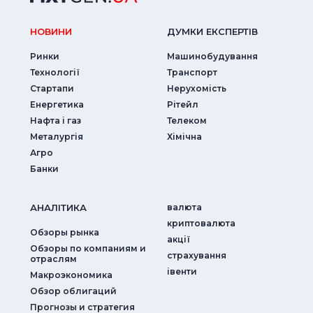
НОВИНИ
ДУМКИ ЕКСПЕРТIВ
Ринки
Машинобудування
Технології
Транспорт
Стартапи
Нерухомість
Енергетика
Рітейл
Нафта і газ
Телеком
Металургія
Хімічна
Агро
Банки
АНАЛIТИКА
валюта
криптовалюта
Обзоры рынка
акції
Обзоры по компаниям и
страхування
отраслям
iвенти
Макроэкономика
Обзор облигаций
Прогнозы и стратегия