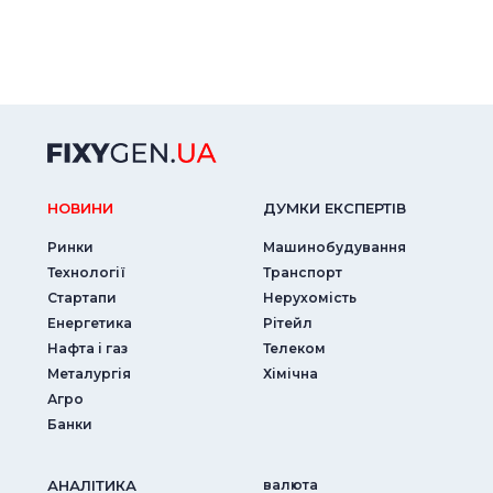
НОВИНИ
ДУМКИ ЕКСПЕРТIВ
Ринки
Машинобудування
Технології
Транспорт
Стартапи
Нерухомість
Енергетика
Рітейл
Нафта і газ
Телеком
Металургія
Хімічна
Агро
Банки
АНАЛIТИКА
валюта