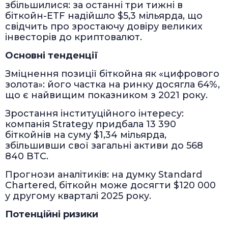
збільшилися: за останні три тижні в
біткойн-ETF надійшло $5,3 мільярда, що
свідчить про зростаючу довіру великих
інвесторів до криптовалют.
Основні тенденції
Зміцнення позиції біткойна як «цифрового
золота»: його частка на ринку досягла 64%,
що є найвищим показником з 2021 року.
Зростання інституційного інтересу:
компанія Strategy придбала 13 390
біткойнів на суму $1,34 мільярда,
збільшивши свої загальні активи до 568
840 BTC.
Прогнози аналітиків: на думку Standard
Chartered, біткойн може досягти $120 000
у другому кварталі 2025 року.
Потенційні ризики