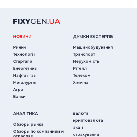
НОВИНИ
ДУМКИ ЕКСПЕРТIВ
Ринки
Машинобудування
Технології
Транспорт
Стартапи
Нерухомість
Енергетика
Рітейл
Нафта і газ
Телеком
Металургія
Хімічна
Агро
Банки
АНАЛIТИКА
валюта
криптовалюта
Обзоры рынка
акції
Обзоры по компаниям и
страхування
отраслям