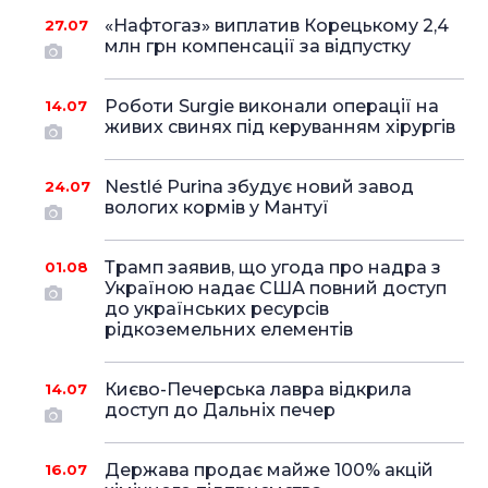
«Нафтогаз» виплатив Корецькому 2,4
27.07
млн грн компенсації за відпустку
Роботи Surgie виконали операції на
14.07
живих свинях під керуванням хірургів
Nestlé Purina збудує новий завод
24.07
вологих кормів у Мантуї
Трамп заявив, що угода про надра з
01.08
Україною надає США повний доступ
до українських ресурсів
рідкоземельних елементів
Києво-Печерська лавра відкрила
14.07
доступ до Дальніх печер
Держава продає майже 100% акцій
16.07