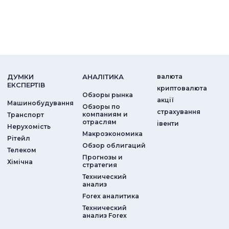
ДУМКИ
АНАЛIТИКА
валюта
ЕКСПЕРТIВ
криптовалюта
Обзоры рынка
акції
Машинобудування
Обзоры по
страхування
компаниям и
Транспорт
отраслям
iвенти
Нерухомість
Макроэкономика
Рітейл
Обзор облигаций
Телеком
Прогнозы и
Хімічна
стратегия
Технический
анализ
Forex аналитика
Технический
анализ Forex