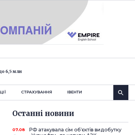
о 6,5 млн
ЦІЇ
СТРАХУВАННЯ
IВЕНТИ
Останнi новини
РФ атакувала сім об’єктів видобутку
07.08