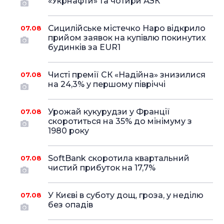
«Укрнафти» та чотири АЗК
Сицилійське містечко Наро відкрило
07.08
прийом заявок на купівлю покинутих
будинків за EUR1
Чисті премії СК «Надійна» знизилися
07.08
на 24,3% у першому півріччі
Урожай кукурудзи у Франції
07.08
скоротиться на 35% до мінімуму з
1980 року
SoftBank скоротила квартальний
07.08
чистий прибуток на 17,7%
У Києві в суботу дощ, гроза, у неділю
07.08
без опадів