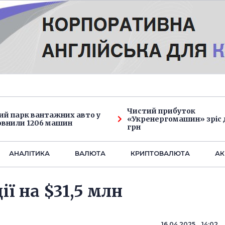
Чистий прибуток
ий парк вантажних авто у
«Укренергомашин» зріс д
овнили 1206 машин
грн
АНАЛIТИКА
ВАЛЮТА
КРИПТОВАЛЮТА
АК
ї на $31,5 млн
16.04.2025 14:02