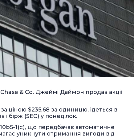
hase & Co. Джеймі Даймон продав акції
 за ціною $235,68 за одиницю, ідеться в
в і бірж (SEC) у понеділок.
0b5-1(с), що передбачає автоматичне
магає уникнути отримання вигоди від