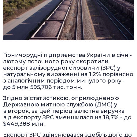
Гірничорудні підприємства України в січні-
лютому поточного року скоротили
експорт залізорудної сировини (ЗРС) у
натуральному вираженні на 1,2% порівняно
з аналогічним періодом минулого року -
до 5 млн 595,706 тис. тонн.
Згідно зі статистикою, оприлюдненою
Державною митною службою (ДМС) у
вівторок, за цей період валютна виручка
від експорту ЗРС зменшилася на 18,7% - до
$449,388 млн.
Експорт ЗРС здійснювався здебільшого до