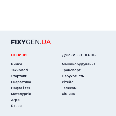
НОВИНИ
ДУМКИ ЕКСПЕРТIВ
Ринки
Машинобудування
Технології
Транспорт
Стартапи
Нерухомість
Енергетика
Рітейл
Нафта і газ
Телеком
Металургія
Хімічна
Агро
Банки