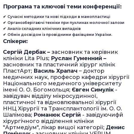
Програма та ключові теми конференції:
Сучасні методики та нові підходи в мамопластиці
Органозберігаючі техніки при пухлинах молочної залози
Аналіз складних клінічних випадків
Обмін досвідом із провідними фахівцями України.
Спікери:
Сергій Дербак –
засновник та керівник
клініки Lita Plus;
Руслан Гуменний –
засновник та пластичний хірург клінік
ПластАрт;
Василь Храпач
– доктор
медичних наук,
професор кафедри хірургії
Національного медичного університету
імені О. О. Богомольця;
Євген Симулік
-
завідувач відділу мікросудинної,
пластичної та відновлювальної хірургії
ННЦ Хірургії та Трансплантології ім. О. О.
Шалімова;
Романюк Сергій
- завідуючифй
хірургічного відділення клініки
"Артмедіум", лікар вищої категорії;
Денис
Помінчук -
засновник клініки VERUM