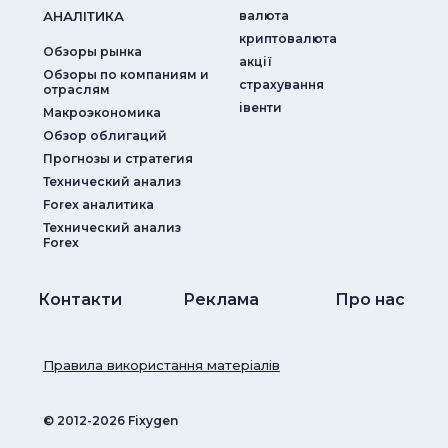
АНАЛIТИКА
валюта
криптовалюта
Обзоры рынка
акції
Обзоры по компаниям и
страхування
отраслям
iвенти
Макроэкономика
Обзор облигаций
Прогнозы и стратегия
Технический анализ
Forex аналитика
Технический анализ
Forex
Контакти
Реклама
Про нас
Правила використання матеріалів
© ‎2012-2026 Fixygen