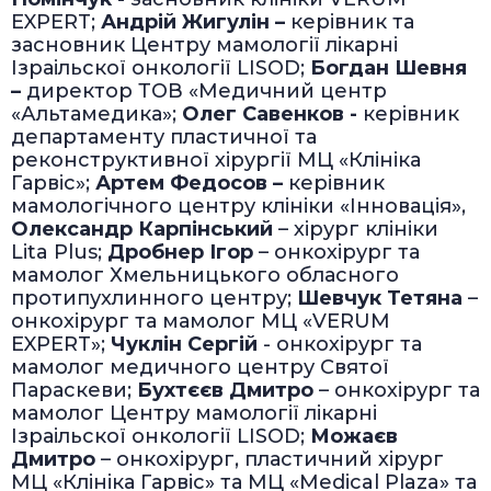
EXPERT;
Андрій Жигулін –
керівник та
засновник Центру мамології лікарні
Ізраільскої онкології LISOD;
Богдан Шевня
–
директор ТОВ «Медичний центр
«Альтамедика»;
Олег Савенков -
керівник
департаменту пластичної та
реконструктивної хірургії МЦ «Клініка
Гарвіс»;
Артем Федосов –
керівник
мамологічного центру клініки «Інновація»,
Олександр Карпінський
– хірург клініки
Lita Plus;
Дробнер Ігор
– онкохірург та
мамолог Хмельницького обласного
протипухлинного центру;
Шевчук Тетяна
–
онкохірург та мамолог МЦ «VERUM
EXPERT»;
Чуклін Сергій
- онкохірург та
мамолог медичного центру Святої
Параскеви;
Бухтєєв Дмитро
– онкохірург та
мамолог Центру мамології лікарні
Ізраільскої онкології LISOD;
Можаєв
Дмитро
– онкохірург, пластичний хірург
МЦ «Клініка Гарвіс» та МЦ «Medical Plaza» та