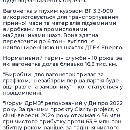
буде відвантажено у березні.
Вагонетка з глухим кузовом ВГ 3,3-900
використовується для транспортування
гірничої маси та матеріалів підземними
виробками та промисловими
майданчиками шахт. Вона здатна
перевозити до 6 тонн вугілля і є
найпоширенішою на шахтах ДТЕК Енерго.
Нормативний термін служби - 10 років, за
які вагонетка долає близько 16,3 тис. км.
"Виробництво вагонеток триває за
графіком, і незабаром перша партія буде
відправлена замовнику", - констатується у
повідомленні.
"Корум ДрМЗ" релокований у Дніпро 2022
року. За даними проєкту Clarity-project, у
січні-вересні 2024 року отримав 4,56 млн
грн чистого прибутку проти 63,9 млн грн
збитку роком раніше, за падіння чистого