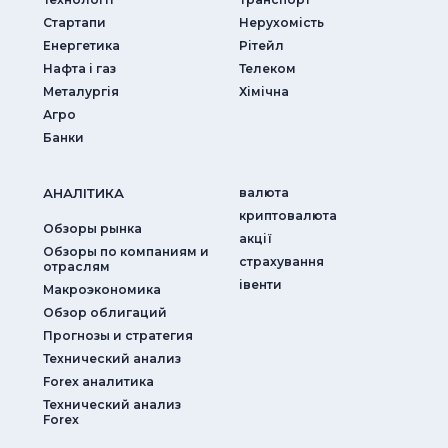
Стартапи
Нерухомість
Енергетика
Рітейл
Нафта і газ
Телеком
Металургія
Хімічна
Агро
Банки
АНАЛIТИКА
валюта
криптовалюта
Обзоры рынка
акції
Обзоры по компаниям и
страхування
отраслям
iвенти
Макроэкономика
Обзор облигаций
Прогнозы и стратегия
Технический анализ
Forex аналитика
Технический анализ
Forex