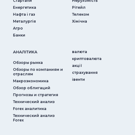
Стартапи
Нерухомість
Енергетика
Рітейл
Нафта і газ
Телеком
Металургія
Хімічна
Агро
Банки
АНАЛIТИКА
валюта
криптовалюта
Обзоры рынка
акції
Обзоры по компаниям и
страхування
отраслям
iвенти
Макроэкономика
Обзор облигаций
Прогнозы и стратегия
Технический анализ
Forex аналитика
Технический анализ
Forex