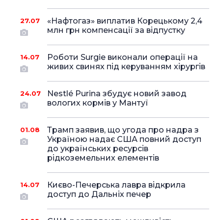
«Нафтогаз» виплатив Корецькому 2,4
27.07
млн грн компенсації за відпустку
Роботи Surgie виконали операції на
14.07
живих свинях під керуванням хірургів
Nestlé Purina збудує новий завод
24.07
вологих кормів у Мантуї
Трамп заявив, що угода про надра з
01.08
Україною надає США повний доступ
до українських ресурсів
рідкоземельних елементів
Києво-Печерська лавра відкрила
14.07
доступ до Дальніх печер