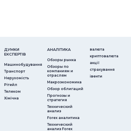
ДУМКИ
АНАЛIТИКА
валюта
ЕКСПЕРТIВ
криптовалюта
Обзоры рынка
акції
Машинобудування
Обзоры по
страхування
компаниям и
Транспорт
отраслям
iвенти
Нерухомість
Макроэкономика
Рітейл
Обзор облигаций
Телеком
Прогнозы и
Хімічна
стратегия
Технический
анализ
Forex аналитика
Технический
анализ Forex