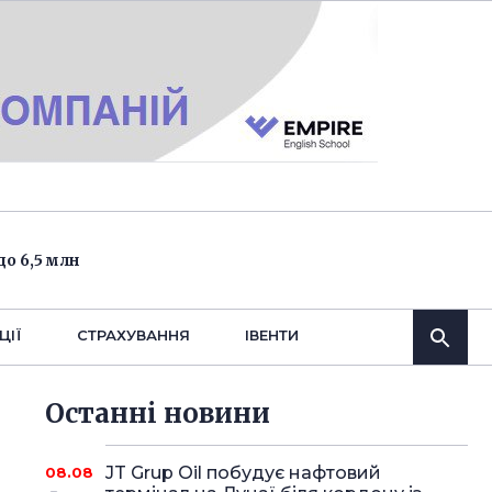
о 6,5 млн
ЦІЇ
СТРАХУВАННЯ
IВЕНТИ
Останнi новини
JT Grup Oil побудує нафтовий
08.08