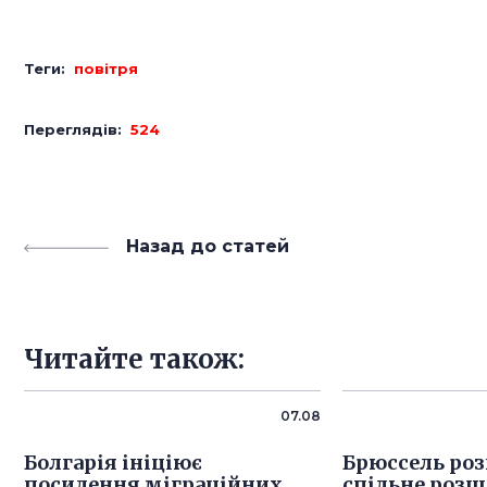
Теги:
повітря
Переглядів:
524
Назад до статей
Читайте також:
07.08
Болгарія ініціює
Брюссель роз
посилення міграційних
спільне розш