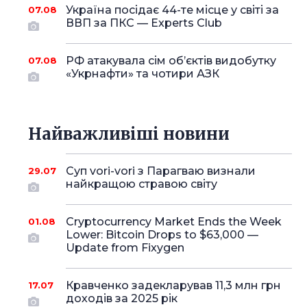
Україна посідає 44-те місце у світі за
07.08
ВВП за ПКС — Experts Club
РФ атакувала сім об’єктів видобутку
07.08
«Укрнафти» та чотири АЗК
Найважливіші новини
Суп vori-vori з Парагваю визнали
29.07
найкращою стравою світу
Cryptocurrency Market Ends the Week
01.08
Lower: Bitcoin Drops to $63,000 —
Update from Fixygen
Кравченко задекларував 11,3 млн грн
17.07
доходів за 2025 рік