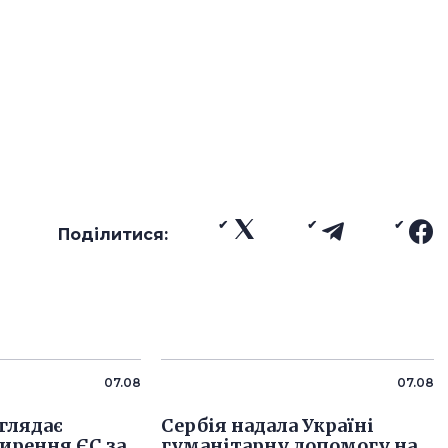
Поділитися:
07.08
07.08
глядає
Сербія надала Україні
ирення ЄС за
гуманітарну допомогу на