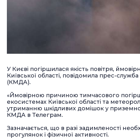
У Києві погіршилася якість повітря, ймовір
Київської області, повідомила прес-служба 
(КМДА).
«Ймовірною причиною тимчасового погірше
екосистемах Київської області та метеоро
утриманню шкідливих домішок у приземному
КМДА в Телеграм.
Зазначається, що в разі задимленості необх
прогулянок і фізичної активності.