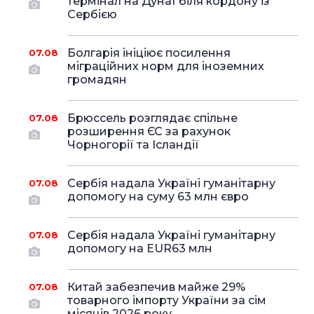
термінал на Дунаї біля кордону із
Сербією
Болгарія ініціює посилення
07.08
міграційних норм для іноземних
громадян
Брюссель розглядає спільне
07.08
розширення ЄС за рахунок
Чорногорії та Ісландії
Сербія надала Україні гуманітарну
07.08
допомогу на суму 63 млн євро
Сербія надала Україні гуманітарну
07.08
допомогу на EUR63 млн
Китай забезпечив майже 29%
07.08
товарного імпорту України за сім
місяців 2026 року