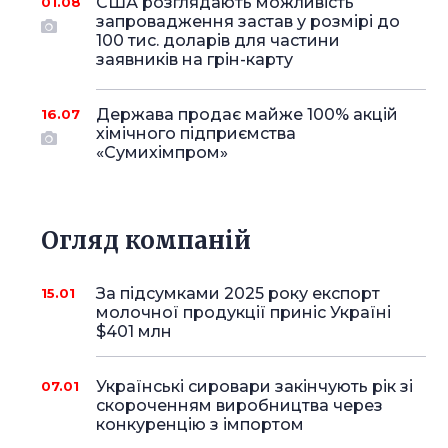
США розглядають можливість
01.08
запровадження застав у розмірі до
100 тис. доларів для частини
заявників на грін-карту
Держава продає майже 100% акцій
16.07
хімічного підприємства
«Сумихімпром»
Огляд компаній
За підсумками 2025 року експорт
15.01
молочної продукції приніс Україні
$401 млн
Українські сировари закінчують рік зі
07.01
скороченням виробництва через
конкуренцію з імпортом