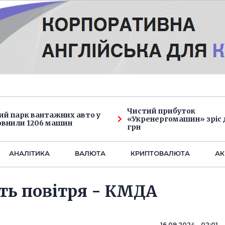
Чистий прибуток
ий парк вантажних авто у
«Укренергомашин» зріс д
овнили 1206 машин
грн
АНАЛIТИКА
ВАЛЮТА
КРИПТОВАЛЮТА
АК
сть повітря - КМДА
16.09.2024 02:01