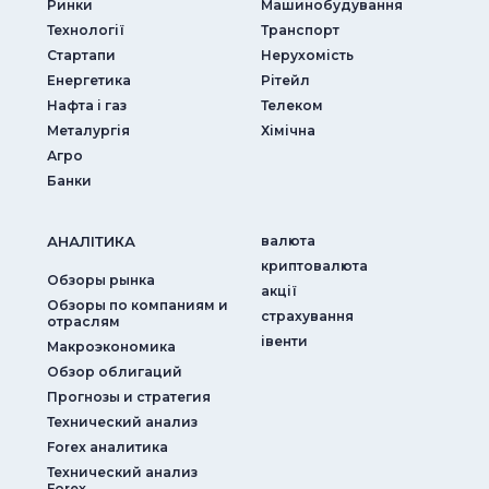
Ринки
Машинобудування
Технології
Транспорт
Стартапи
Нерухомість
Енергетика
Рітейл
Нафта і газ
Телеком
Металургія
Хімічна
Агро
Банки
АНАЛIТИКА
валюта
криптовалюта
Обзоры рынка
акції
Обзоры по компаниям и
страхування
отраслям
iвенти
Макроэкономика
Обзор облигаций
Прогнозы и стратегия
Технический анализ
Forex аналитика
Технический анализ
Forex