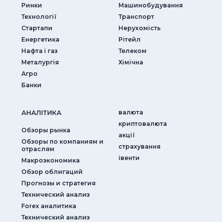
Ринки
Машинобудування
Технології
Транспорт
Стартапи
Нерухомість
Енергетика
Рітейл
Нафта і газ
Телеком
Металургія
Хімічна
Агро
Банки
АНАЛIТИКА
валюта
криптовалюта
Обзоры рынка
акції
Обзоры по компаниям и
страхування
отраслям
iвенти
Макроэкономика
Обзор облигаций
Прогнозы и стратегия
Технический анализ
Forex аналитика
Технический анализ