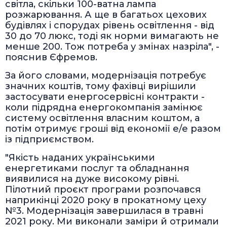
світла, скільки 100-ватна лампа
розжарювання. А ще в багатьох цехових
будівлях і спорудах рівень освітлення - від
30 до 70 люкс, тоді як норми вимагають не
менше 200. Тож потреба у змінах назріла", -
пояснив Єфремов.
За його словами, модернізація потребує
значних коштів, тому фахівці вирішили
застосувати енергосервісні контракти -
коли підрядна енергокомпанія замінює
систему освітлення власним коштом, а
потім отримує гроші від економії е/е разом
із підприємством.
"Якість наданих українськими
енергетиками послуг та обладнання
виявилися на дуже високому рівні.
Пілотний проєкт програми розпочався
наприкінці 2020 року в прокатному цеху
№3. Модернізація завершилася в травні
2021 року. Ми виконали заміри й отримали