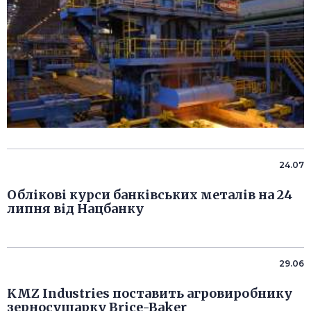
24.07
Облікові курси банківських металів на 24
липня від Нацбанку
29.06
KMZ Industries поставить агровиробнику
зерносушарку Brice-Baker