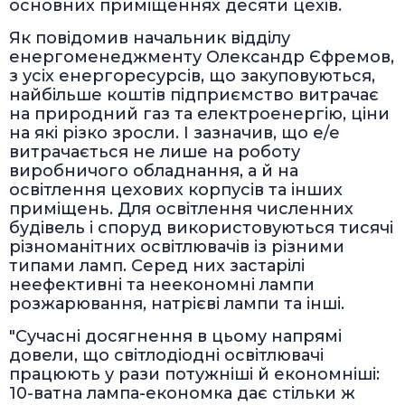
основних приміщеннях десяти цехів.
Як повідомив начальник відділу
енергоменеджменту Олександр Єфремов,
з усіх енергоресурсів, що закуповуються,
найбільше коштів підприємство витрачає
на природний газ та електроенергію, ціни
на які різко зросли. І зазначив, що е/е
витрачається не лише на роботу
виробничого обладнання, а й на
освітлення цехових корпусів та інших
приміщень. Для освітлення численних
будівель і споруд використовуються тисячі
різноманітних освітлювачів із різними
типами ламп. Серед них застарілі
неефективні та неекономні лампи
розжарювання, натрієві лампи та інші.
"Сучасні досягнення в цьому напрямі
довели, що світлодіодні освітлювачі
працюють у рази потужніші й економніші:
10-ватна лампа-економка дає стільки ж