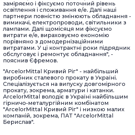
заміряємо і фіксуємо поточний рівень
освітлення і споживання е/е. Далі наші
партнери повністю змінюють обладнання -
вимикачі, електропроводи, світильники з
лампами. Далі щомісяця ми фіксуємо
витрати е/е, вираховуємо економію
порівняно з домодернізаційними
витратами. У ці контрактні роки підрядник
обслуговує і ремонтує обладнання", -
пояснив Єфремов.
"ArcelorMittal Кривий Ріг" - найбільший
виробник сталевого прокату в Україні.
Спеціалізується на випуску довгомірного
прокату, зокрема, арматури і катанки.
ArcelorMittal володіє в Україні найбільшим
гірничо-металургійним комбінатом
"ArcelorMittal Кривий Ріг" і низкою малих
компаній, зокрема, ПАТ "ArcelorMittal
Берислав".