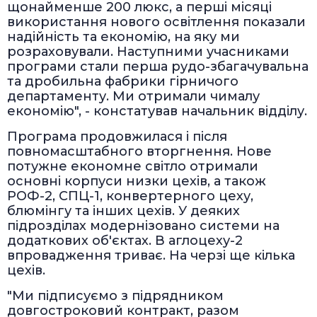
щонайменше 200 люкс, а перші місяці
використання нового освітлення показали
надійність та економію, на яку ми
розраховували. Наступними учасниками
програми стали перша рудо-збагачувальна
та дробильна фабрики гірничого
департаменту. Ми отримали чималу
економію", - констатував начальник відділу.
Програма продовжилася і після
повномасштабного вторгнення. Нове
потужне економне світло отримали
основні корпуси низки цехів, а також
РОФ-2, СПЦ-1, конвертерного цеху,
блюмінгу та інших цехів. У деяких
підрозділах модернізовано системи на
додаткових об'єктах. В аглоцеху-2
впровадження триває. На черзі ще кілька
цехів.
"Ми підписуємо з підрядником
довгостроковий контракт, разом