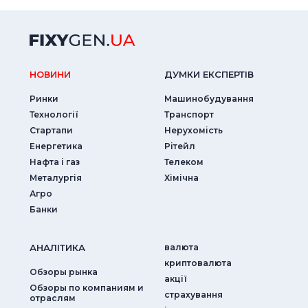
НОВИНИ
ДУМКИ ЕКСПЕРТIВ
Ринки
Машинобудування
Технології
Транспорт
Стартапи
Нерухомість
Енергетика
Рітейл
Нафта і газ
Телеком
Металургія
Хімічна
Агро
Банки
АНАЛIТИКА
валюта
криптовалюта
Обзоры рынка
акції
Обзоры по компаниям и
страхування
отраслям