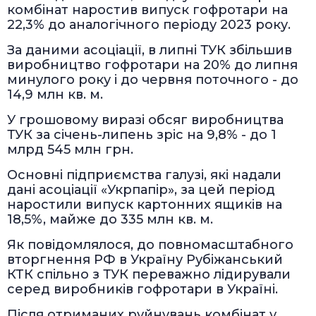
комбінат наростив випуск гофротари на
22,3% до аналогічного періоду 2023 року.
За даними асоціації, в липні ТУК збільшив
виробництво гофротари на 20% до липня
минулого року і до червня поточного - до
14,9 млн кв. м.
У грошовому виразі обсяг виробництва
ТУК за січень-липень зріс на 9,8% - до 1
млрд 545 млн грн.
Основні підприємства галузі, які надали
дані асоціації «Укрпапір», за цей період
наростили випуск картонних ящиків на
18,5%, майже до 335 млн кв. м.
Як повідомлялося, до повномасштабного
вторгнення РФ в Україну Рубіжанський
КТК спільно з ТУК переважно лідирували
серед виробників гофротари в Україні.
Після отриманих руйнувань комбінат у