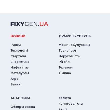
НОВИНИ
ДУМКИ ЕКСПЕРТIВ
Ринки
Машинобудування
Технології
Транспорт
Стартапи
Нерухомість
Енергетика
Рітейл
Нафта і газ
Телеком
Металургія
Хімічна
Агро
Банки
АНАЛIТИКА
валюта
криптовалюта
Обзоры рынка
акції