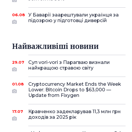
У Баварії заарештували українця за
06.08
підозрою у підготовці диверсій
Найважливіші новини
Суп vori-vori з Парагваю визнали
29.07
найкращою стравою світу
Cryptocurrency Market Ends the Week
01.08
Lower: Bitcoin Drops to $63,000 —
Update from Fixygen
Кравченко задекларував 11,3 млн грн
17.07
доходів за 2025 рік