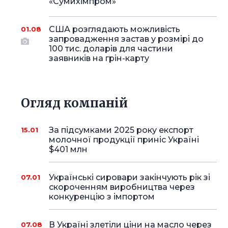
«Сумихімпром»
США розглядають можливість
01.08
запровадження застав у розмірі до
100 тис. доларів для частини
заявників на грін-карту
Огляд компаній
За підсумками 2025 року експорт
15.01
молочної продукції приніс Україні
$401 млн
Українські сировари закінчують рік зі
07.01
скороченням виробництва через
конкуренцію з імпортом
В Україні злетіли ціни на масло через
07.08