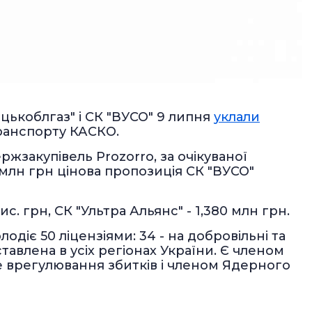
ецькоблгаз" і СК "ВУСО" 9 липня
уклали
ранспорту КАСКО.
жзакупівель Prozorro, за очікуваної
8 млн грн цінова пропозиція СК "ВУСО"
ис. грн, СК "Ультра Альянс" - 1,380 млн грн.
одіє 50 ліцензіями: 34 - на добровільні та
ставлена в усіх регіонах України. Є членом
 врегулювання збитків і членом Ядерного