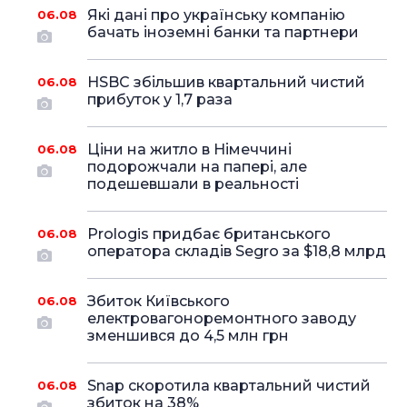
Які дані про українську компанію
06.08
бачать іноземні банки та партнери
HSBC збільшив квартальний чистий
06.08
прибуток у 1,7 раза
Ціни на житло в Німеччині
06.08
подорожчали на папері, але
подешевшали в реальності
Prologis придбає британського
06.08
оператора складів Segro за $18,8 млрд
Збиток Київського
06.08
електровагоноремонтного заводу
зменшився до 4,5 млн грн
Snap скоротила квартальний чистий
06.08
збиток на 38%