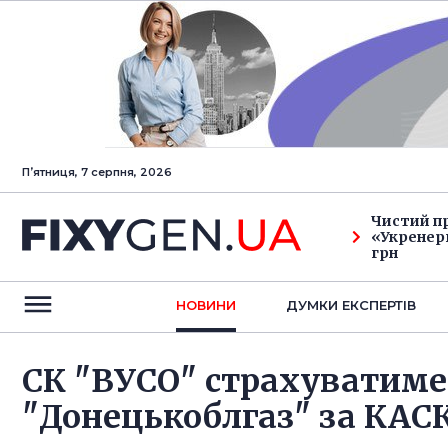
Пʼятниця, 7 серпня, 2026
Чистий п
«Укренерг
грн
НОВИНИ
ДУМКИ ЕКСПЕРТIВ
СК "ВУСО" страхуватиме
"Донецькоблгаз" за КАС