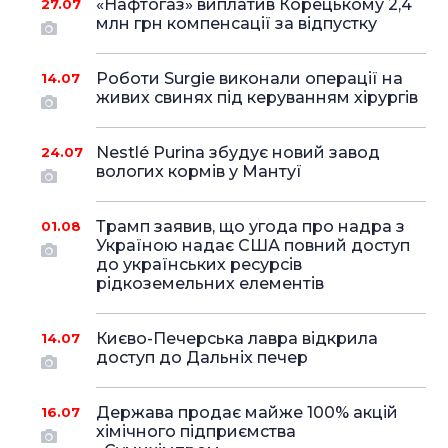
«Нафтогаз» виплатив Корецькому 2,4
27.07
млн грн компенсації за відпустку
Роботи Surgie виконали операції на
14.07
живих свинях під керуванням хірургів
Nestlé Purina збудує новий завод
24.07
вологих кормів у Мантуї
Трамп заявив, що угода про надра з
01.08
Україною надає США повний доступ
до українських ресурсів
рідкоземельних елементів
Києво-Печерська лавра відкрила
14.07
доступ до Дальніх печер
Держава продає майже 100% акцій
16.07
хімічного підприємства