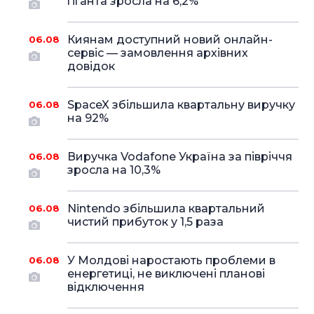
гіганта зросла на 6,2%
Киянам доступний новий онлайн-
06.08
сервіс — замовлення архівних
довідок
SpaceX збільшила квартальну виручку
06.08
на 92%
Виручка Vodafone Україна за півріччя
06.08
зросла на 10,3%
Nintendo збільшила квартальний
06.08
чистий прибуток у 1,5 раза
У Молдові наростають проблеми в
06.08
енергетиці, не виключені планові
відключення