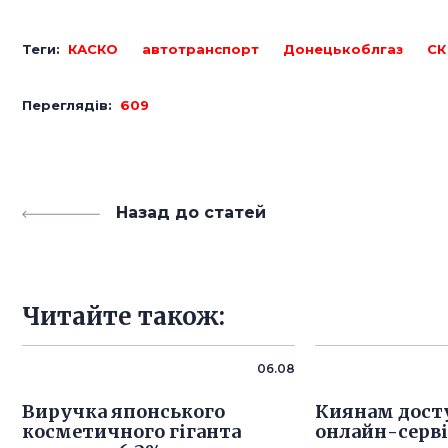
Теги:
КАСКО
автотранспорт
Донецькоблгаз
СК
Переглядів:
609
Назад до статей
Читайте також:
06.08
Виручка японського
Киянам дост
косметичного гіганта
онлайн-серв