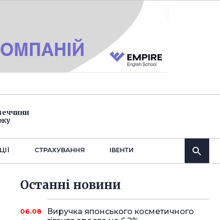
імеччини
оку
ЦІЇ
СТРАХУВАННЯ
IВЕНТИ
Останнi новини
Виручка японського косметичного
06.08