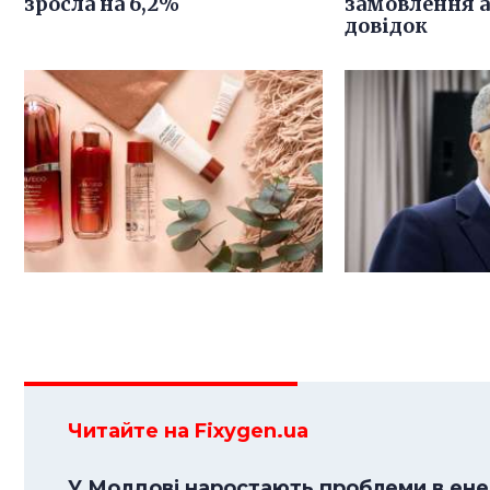
зросла на 6,2%
замовлення 
довідок
Читайте на Fixygen.ua
У Молдові наростають проблеми в енер