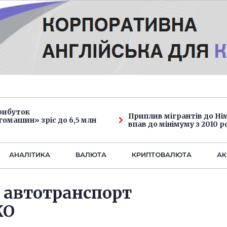
рибуток
Приплив мігрантів до Н
омашин» зріс до 6,5 млн
впав до мінімуму з 2010 р
АНАЛIТИКА
ВАЛЮТА
КРИПТОВАЛЮТА
АК
 автотранспорт
КО