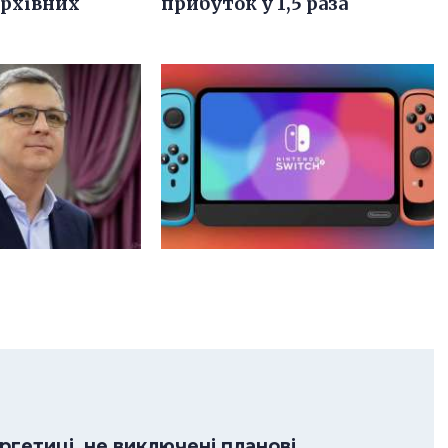
архівних
прибуток у 1,5 раза
гетиці, не виключені планові