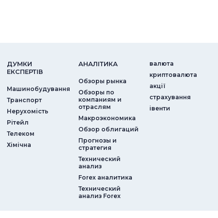
ДУМКИ
АНАЛIТИКА
валюта
ЕКСПЕРТIВ
криптовалюта
Обзоры рынка
акції
Машинобудування
Обзоры по
страхування
компаниям и
Транспорт
отраслям
iвенти
Нерухомість
Макроэкономика
Рітейл
Обзор облигаций
Телеком
Прогнозы и
Хімічна
стратегия
Технический
анализ
Forex аналитика
Технический
анализ Forex