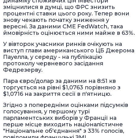
динаміку споживчих цін інвестори
зміцнилися в думці, що ФРС знизить
процентні ставки цього року. Тепер вони
знову чекають початку зниження у
вересні. За даними CME FedWatch, така
ймовірність оцінюється ними майже в 63%.
У вівторок учасники ринків очікують на
виступ глави американського ЦБ Джерома
Пауелла, у середу - на публікацію
протоколу червневого засідання
Федрезерву.
Пара євро/долар за даними на 8:51 кв
торгується на рівні $1,0763 порівняно з
$1,0716 на закриття сесії в п'ятницю.
Згідно з попередніми оцінками підсумків
голосування, у першому турі
парламентських виборів у Франції на
перше місце виходить націоналістичне
"Національне об'єднання" з 33% голосів,
повідомили французькі ЗМІ.