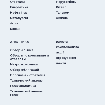
Стартапи
Нерухомість
Енергетика
Рітейл
Нафта і газ
Телеком
Металургія
Хімічна
Агро
Банки
АНАЛIТИКА
валюта
криптовалюта
Обзоры рынка
акції
Обзоры по компаниям и
страхування
отраслям
iвенти
Макроэкономика
Обзор облигаций
Прогнозы и стратегия
Технический анализ
Forex аналитика
Технический анализ
Forex