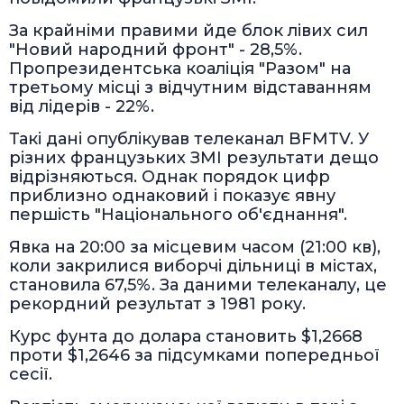
За крайніми правими йде блок лівих сил
"Новий народний фронт" - 28,5%.
Пропрезидентська коаліція "Разом" на
третьому місці з відчутним відставанням
від лідерів - 22%.
Такі дані опублікував телеканал BFMTV. У
різних французьких ЗМІ результати дещо
відрізняються. Однак порядок цифр
приблизно однаковий і показує явну
першість "Національного об'єднання".
Явка на 20:00 за місцевим часом (21:00 кв),
коли закрилися виборчі дільниці в містах,
становила 67,5%. За даними телеканалу, це
рекордний результат з 1981 року.
Курс фунта до долара становить $1,2668
проти $1,2646 за підсумками попередньої
сесії.