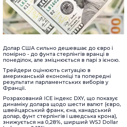
Долар США сильно дешевшає до євро і
помірно - до фунта стерлінгів вранці в
понеділок, але зміцнюється в парі з ієною.
Трейдери оцінюють ситуацію в
американській економіці та попередні
результати парламентських виборів у
Франції.
Розрахований ICE індекс DXY, що показує
динаміку долара щодо шести валют (євро,
швейцарський франк, єна, канадський
долар, фунт стерлінгів і шведська крона),
знижується на 0,28%, ширший WSJ Dollar