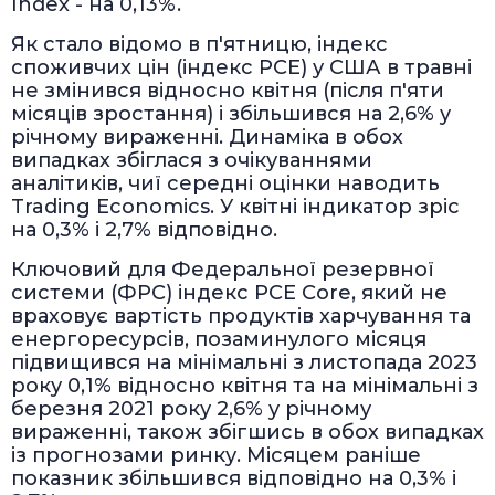
Index - на 0,13%.
Як стало відомо в п'ятницю, індекс
споживчих цін (індекс PCE) у США в травні
не змінився відносно квітня (після п'яти
місяців зростання) і збільшився на 2,6% у
річному вираженні. Динаміка в обох
випадках збіглася з очікуваннями
аналітиків, чиї середні оцінки наводить
Trading Economics. У квітні індикатор зріс
на 0,3% і 2,7% відповідно.
Ключовий для Федеральної резервної
системи (ФРС) індекс PCE Core, який не
враховує вартість продуктів харчування та
енергоресурсів, позаминулого місяця
підвищився на мінімальні з листопада 2023
року 0,1% відносно квітня та на мінімальні з
березня 2021 року 2,6% у річному
вираженні, також збігшись в обох випадках
із прогнозами ринку. Місяцем раніше
показник збільшився відповідно на 0,3% і