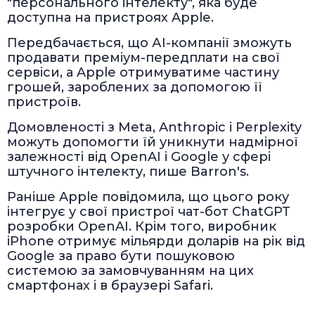
"персонального інтелекту", яка буде
доступна на пристроях Apple.
Передбачається, що АІ-компанії зможуть
продавати преміум-передплати на свої
сервіси, а Apple отримуватиме частину
грошей, зароблених за допомогою її
пристроїв.
Домовленості з Meta, Anthropic і Perplexity
можуть допомогти їй уникнути надмірної
залежності від OpenAI і Google у сфері
штучного інтелекту, пише Barron's.
Раніше Apple повідомила, що цього року
інтегрує у свої пристрої чат-бот ChatGPT
розробки OpenAI. Крім того, виробник
iPhone отримує мільярди доларів на рік від
Google за право бути пошуковою
системою за замовчуванням на цих
смартфонах і в браузері Safari.