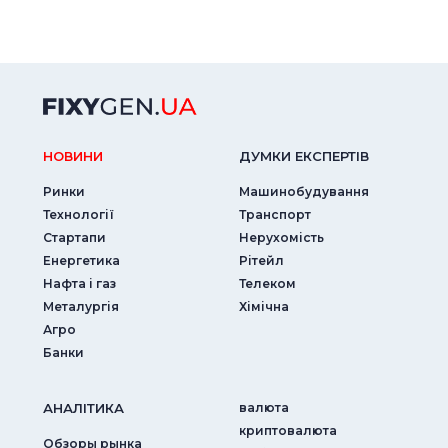
НОВИНИ
ДУМКИ ЕКСПЕРТIВ
Ринки
Машинобудування
Технології
Транспорт
Стартапи
Нерухомість
Енергетика
Рітейл
Нафта і газ
Телеком
Металургія
Хімічна
Агро
Банки
АНАЛIТИКА
валюта
криптовалюта
Обзоры рынка