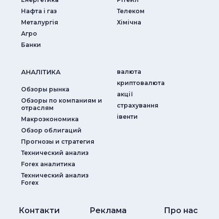
Нафта і газ
Телеком
Металургія
Хімічна
Агро
Банки
АНАЛIТИКА
валюта
криптовалюта
Обзоры рынка
акції
Обзоры по компаниям и
страхування
отраслям
iвенти
Макроэкономика
Обзор облигаций
Прогнозы и стратегия
Технический анализ
Forex аналитика
Технический анализ
Forex
Контакти
Реклама
Про нас