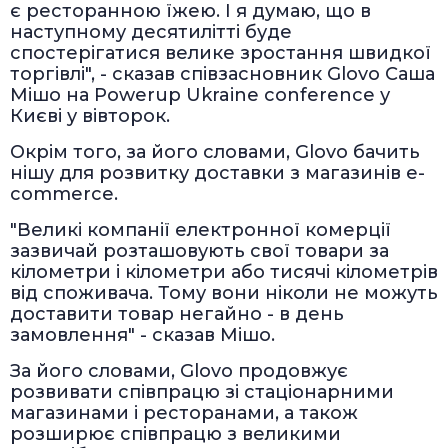
є ресторанною їжею. І я думаю, що в
наступному десятилітті буде
спостерігатися велике зростання швидкої
торгівлі", - сказав співзасновник Glovo Саша
Мішо на Powerup Ukraine conference у
Києві у вівторок.
Окрім того, за його словами, Glovo бачить
нішу для розвитку доставки з магазинів e-
commerce.
"Великі компанії електронної комерції
зазвичай розташовують свої товари за
кілометри і кілометри або тисячі кілометрів
від споживача. Тому вони ніколи не можуть
доставити товар негайно - в день
замовлення" - сказав Мішо.
За його словами, Glovo продовжує
розвивати співпрацю зі стаціонарними
магазинами і ресторанами, а також
розширює співпрацю з великими