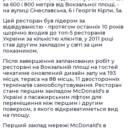
за 600 і 800 метрів від Вокзальної площі, -
на вулиці Січеславська, 6 і Георгія Кірпи, 5а.
Цей ресторан був лідером за
відвідуваністю - протягом останніх 10 років
щорічно входив до топ-5 ресторанів
України за кількістю клієнтів, у 2011 році
став другим закладом у світі за цим
показником.
Після завершення запланованих робіт у
ресторані на Вокзальній площі на гостей
чекатиме оновлений дизайн залу на 193
місця, тераса на 88 місць, 11 двосторонніх
терміналів самообслуговування. Ресторан
стане першим закладом McDonald's в
Україні з пасажирським ліфтом для
переміщення між першим і другим
поверхом, з якого відкриватиметься вид
на площу.
Перший заклад мережі McDonald's в