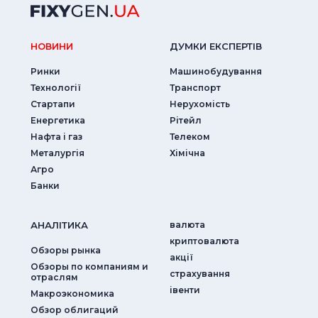
НОВИНИ
ДУМКИ ЕКСПЕРТIВ
Ринки
Машинобудування
Технології
Транспорт
Стартапи
Нерухомість
Енергетика
Рітейл
Нафта і газ
Телеком
Металургія
Хімічна
Агро
Банки
АНАЛIТИКА
валюта
криптовалюта
Обзоры рынка
акції
Обзоры по компаниям и
страхування
отраслям
iвенти
Макроэкономика
Обзор облигаций