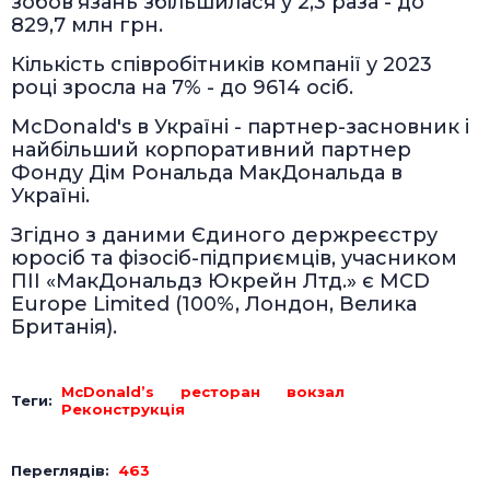
зобов'язань збільшилася у 2,3 раза - до
829,7 млн грн.
Кількість співробітників компанії у 2023
році зросла на 7% - до 9614 осіб.
McDonald's в Україні - партнер-засновник і
найбільший корпоративний партнер
Фонду Дім Рональда МакДональда в
Україні.
Згідно з даними Єдиного держреєстру
юросіб та фізосіб-підприємців, учасником
ПІІ «МакДональдз Юкрейн Лтд.» є MCD
Europe Limited (100%, Лондон, Велика
Британія).
McDonald’s
ресторан
вокзал
Теги:
Реконструкція
Переглядів:
463